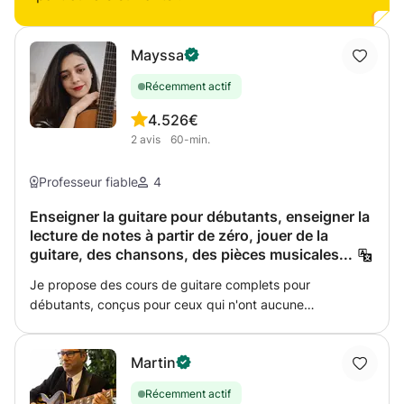
Mayssa
Récemment actif
4.5
26€
2
avis
60-min.
Professeur fiable
4
Enseigner la guitare pour débutants, enseigner la
lecture de notes à partir de zéro, jouer de la
guitare, des chansons, des pièces musicales...
Je propose des cours de guitare complets pour
débutants, conçus pour ceux qui n'ont aucune
connaissance musicale préalable et qui souhaitent
acquérir de solides bases en pratique et en lecture de
Martin
partitions. Les cours suivent un programme clair et
progressif, alliant application pratique et compréhension
Récemment actif
théorique de manière simple et ludique. Contenu de la