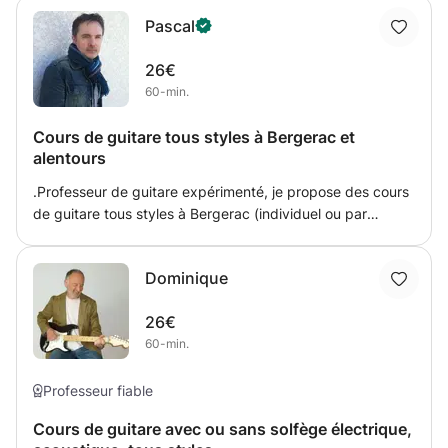
Pascal
26€
60-min.
Cours de guitare tous styles à Bergerac et
alentours
.Professeur de guitare expérimenté, je propose des cours
de guitare tous styles à Bergerac (individuel ou par
groupe de 2 élèves ) - Apprentissage complet de la
guitare grâce à des méthodes simples, ludiques et
Dominique
efficaces. - Travail pédagogique et académique, mais
aussi adapté à chacun en fonction de vos goûts, vos
26€
objectifs, pour une progression plus rapide (avec ou sans
60-min.
solfège). - Implication et investissement auprès des
élèves, le but étant que chacun trouve plaisir et évolution
réelle dans son jeu de guitare. - Cours proposés aussi bien
Professeur fiable
aux enfants qu'aux adultes, débutants ou d'un niveau plus
Cours de guitare avec ou sans solfège électrique,
avancé. - Travail abordé : théorie musicale, tablatures,