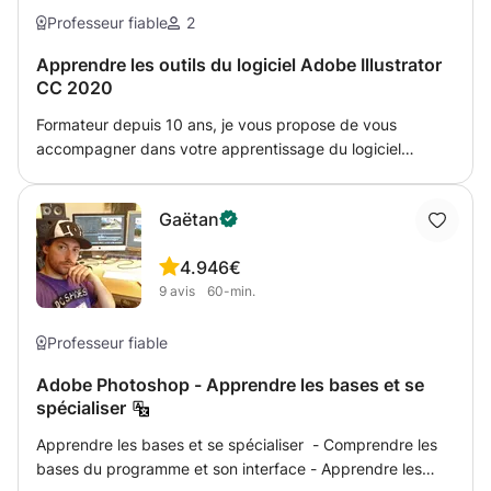
Professeur fiable
2
Apprendre les outils du logiciel Adobe Illustrator
CC 2020
Formateur depuis 10 ans, je vous propose de vous
accompagner dans votre apprentissage du logiciel
Illustrator en travaillant sur des exemples concrets. Mon
expérience de formateur m'a permis d'aiguiser mes
Gaëtan
techniques pédagogiques. Je m'adapte au niveau de
l'étudiant afin de l'aider a maîtriser au mieux les outils
4.9
46€
proposés par ce logiciel.
9
avis
60-min.
Professeur fiable
Adobe Photoshop - Apprendre les bases et se
spécialiser
Apprendre les bases et se spécialiser - Comprendre les
bases du programme et son interface - Apprendre les