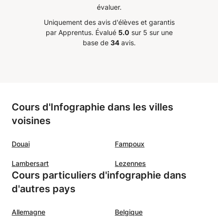
t de cette première
évaluer.
 et je souhaite sans hésiter
Uniquement des avis d'élèves et garantis
er à être coaché par lui.
par Apprentus.
Évalué
5.0
sur 5 sur une
ommande vivement Gaetan
base de
34
avis.
 personne qui souhaite
sser en production
e.
”
Cours d'Infographie dans les villes
voisines
Douai
Fampoux
Lambersart
Lezennes
Cours particuliers d'infographie dans
d'autres pays
Allemagne
Belgique