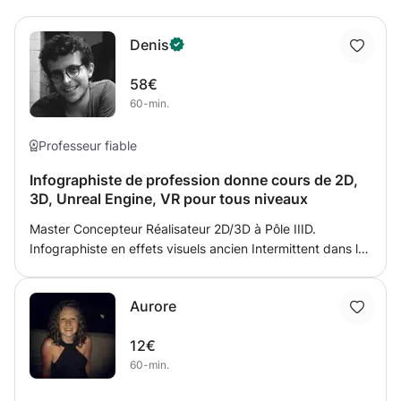
Denis
58€
60-min.
Professeur fiable
Infographiste de profession donne cours de 2D,
3D, Unreal Engine, VR pour tous niveaux
Master Concepteur Réalisateur 2D/3D à Pôle IIID.
Infographiste en effets visuels ancien Intermittent dans le
milieu du cinéma d'animation chez Illumination MacGuff -
J'ai par exemple travaillé sur Moi, Moche et Méchant 2,
Aurore
Tous en Scène, Comme des bêtes ainsi que le premier
Astérix de Louis Clichy & d'Alexandre Astier. J'ai
12€
également ma société dans le milieu du temps réel, de
60-min.
l'architecture et de la réalité virtuelle, j'ai aussi travaillé sur
différentes séries d'animation 3D comme Garfield. Je