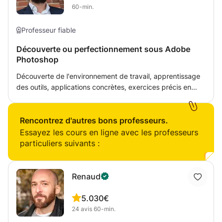
60-min.
After Effect / Premiére Pro -3DS Max/VRay N'hésitez
pas à me contacter.
Professeur fiable
Découverte ou perfectionnement sous Adobe
Photoshop
Découverte de l'environnement de travail, apprentissage
des outils, applications concrètes, exercices précis en
fonction du profil. Designer Graphique et photographe de
profession, je propose un cours de Photoshop orienté
graphisme et/ou retouche photo.
Rencontrez d'autres bons professeurs.
Essayez les cours en ligne avec les professeurs
particuliers suivants :
Renaud
5.0
30€
24
avis
60-min.