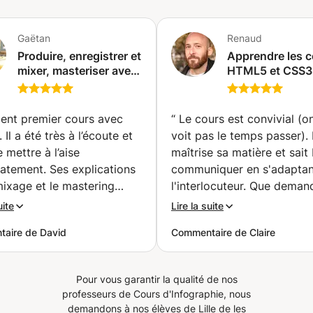
Gaëtan
Renaud
Produire, enregistrer et
Apprendre les 
mixer, masteriser avec
HTML5 et CSS3
Logic Pro et Ableton
le logiciel Adob
Live (Barcelone)
DreamWeaver 
2020 (Saint-Gil
lent premier cours avec
“
Le cours est convivial (o
 Il a été très à l’écoute et
voit pas le temps passer).
 mettre à l’aise
maîtrise sa matière et sait 
atement. Ses explications
communiquer en s'adaptan
mixage et le mastering
l'interlocuteur. Que deman
leton sont claires,
plus.
”
uite
Lire la suite
rées et très pédagogiques.
aire de David
Commentaire de Claire
 qu’il maîtrise
ement son sujet et qu’il
e au niveau de son élève,
Pour vous garantir la qualité de nos
rend le cours très
professeurs de Cours d'Infographie, nous
t. Je suis vraiment
demandons à nos élèves de Lille de les