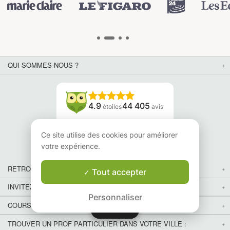
QUI SOMMES-NOUS ?
4.9
44 405
étoiles
avis
Lisez nos avis
Ce site utilise des cookies pour améliorer
votre expérience.
RETROUVEZ-NOUS
Tout accepter
INVITEZ VOS AMIS
Personnaliser
COURS PARTICULIERS DANS VOTRE PAYS :
Carte
Carte
TROUVER UN PROF PARTICULIER DANS VOTRE VILLE :