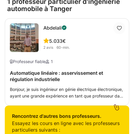
1 professeur particulier d'ingénierie
automobile à Tanger
Abdelali
5.0
33€
2
avis
60-min.
Professeur fiable
1
Automatique linéaire : asservissement et
régulation industrielle
Bonjour, je suis ingénieur en génie électrique électronique,
ayant une grande expérience en tant que professeur dans
l'enseignement supérieur en sciences de l'ingénieur et en
génie électrique, ainsi qu'une riche expérience en tant
qu'ingénieur systèmes embarqués, en architecture EE,
Rencontrez d'autres bons professeurs.
ADAS, Tests et validations dans le secteur automobile. Je
Essayez les cours en ligne avec les professeurs
propose pour les étudiants du cycle supérieur des cours
particuliers suivants :