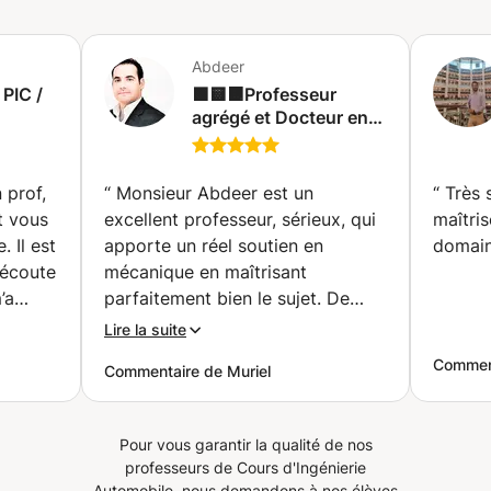
réussir vos examens ou avancer dans votre TFE/PFE ?
Contactez-moi pour un premier échange et un plan
d’apprentissage personnalisé.
Abdeer
PIC /
🟩🟨🟧Professeur
agrégé et Docteur en
e
génie mécanique
donne des cours
Sciences de l'ingénieur
n prof,
“
Monsieur Abdeer est un
“
Très 
pour CPGE bac S
et vous
excellent professeur, sérieux, qui
maîtri
(Montréal)
est
apporte un réel soutien en
domain
l’écoute
mécanique en maîtrisant
’a
parfaitement bien le sujet. De
 points
plus. Il reste très flexible et
Lire la suite
leur
ouvert pour le soutien d'autres
Comment
Commentaire de Muriel
dapter
matières. Je le recommande
nsion
vivement.
”
passer
Pour vous garantir la qualité de nos
professeurs de Cours d'Ingénierie
Automobile, nous demandons à nos élèves