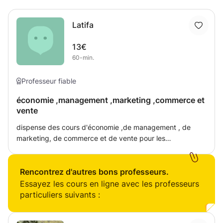
Latifa
13€
60-min.
Professeur fiable
économie ,management ,marketing ,commerce et
vente
dispense des cours d'économie ,de management , de
marketing, de commerce et de vente pour les
baccalauréats technologiques et professionnels. aide à la
préparation du baccalauréat. Possibilité de donner des
formation au sein des centres de formation
Rencontrez d'autres bons professeurs.
Essayez les cours en ligne avec les professeurs
particuliers suivants :