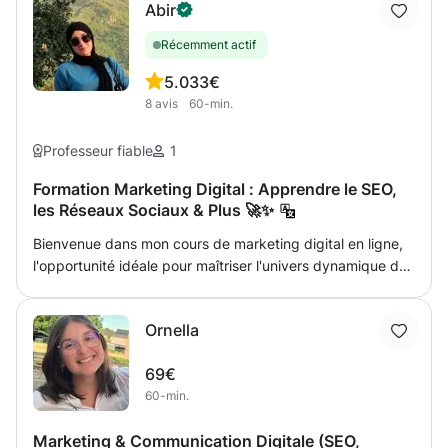
Abir
Récemment actif
5.0
33€
8
avis
60-min.
Professeur fiable
1
Formation Marketing Digital : Apprendre le SEO,
les Réseaux Sociaux & Plus 🚀✨
Bienvenue dans mon cours de marketing digital en ligne,
l'opportunité idéale pour maîtriser l'univers dynamique de
la communication sur le web ! 📊 ​Animée par une
professionnelle diplômée d'un Bachelor en Marketing et
Ornella
Marketing Digital, cette formation vous apporte les
compétences concrètes et indispensables pour réussir en
69€
ligne. Que vous soyez un passionné débutant ou un
60-min.
professionnel cherchant à booster son activité, ces cours
s'adaptent entièrement à vos objectifs professionnels. ​🎯
Marketing & Communication Digitale (SEO,
Les Compétences Clés Que Vous Allez Maîtriser : ​🔍