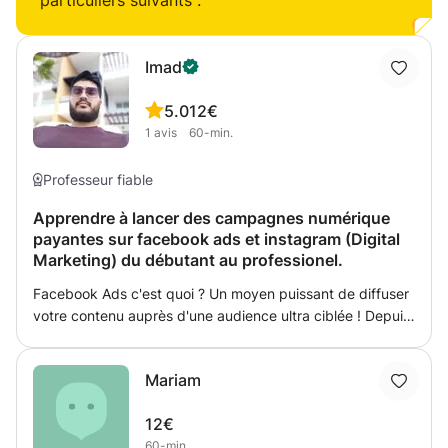
particuliers suivants :
aux enfants avec des méthodes créatives et interactives
appropriées pour les apprenants me permettront d'être un
match fantastique pour ces expériences exaltantes qui
Imad
vous inspireront et seront inspirées par vous tous! je vous
attends!
5.0
12€
1
avis
60-min.
Professeur fiable
Apprendre à lancer des campagnes numérique
payantes sur facebook ads et instagram (Digital
Marketing) du débutant au professionel.
Facebook Ads c'est quoi ? Un moyen puissant de diffuser
votre contenu auprès d'une audience ultra ciblée ! Depuis
déjà de nombreuses années, les réseaux sociaux
monétisent leur audience auprès d'entreprises à travers
Mariam
les social Ads. Si Twitter, Pinterest, Linkedin proposent
leur propre plateforme de publicité, c'est à Facebook que
12€
nous nous intéresserons. L'intérêt d'annoncer sur les
60-min.
médias sociaux et en particulier Facebook est la richesse