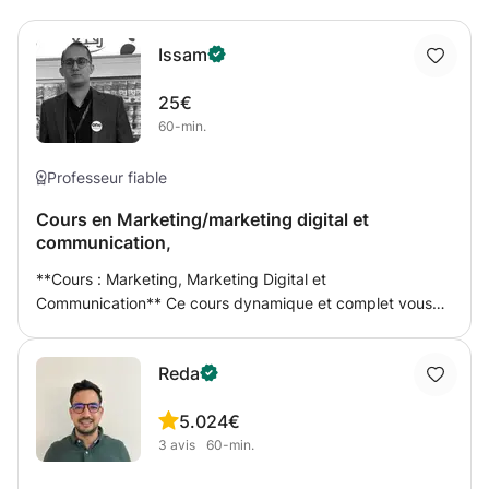
Issam
25€
60-min.
Professeur fiable
Cours en Marketing/marketing digital et
communication,
**Cours : Marketing, Marketing Digital et
Communication** Ce cours dynamique et complet vous
plongera au cœur du monde fascinant du marketing, du
marketing digital et de la communication. Conçu pour
Reda
vous fournir une compréhension approfondie des
stratégies marketing modernes et des méthodes de
5.0
24€
communication efficaces, ce cours est idéal pour les
3
avis
60-min.
professionnels ambitieux et les étudiants désireux de
maîtriser les compétences nécessaires pour réussir dans