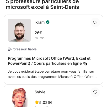
5 professeurs particuliers de
microsoft excel à Saint‑Denis
Ikrami
26€
60-min.
Professeur fiable
Programmes Microsoft Office (Word, Excel et
PowerPoint) / Cours particuliers en ligne
Je vous guiderai étape par étape pour vous familiariser
avec les outils des programmes Microsoft Office (Word,
Excel et PowerPoint) dont vous pensez avoir besoin pour
atteindre vos objectifs. Votre niveau d'expérience
Sylvie
déterminera où nous commencerons et comment nous
procéderons tout au long du cours. Contactez moi
5.0
26€