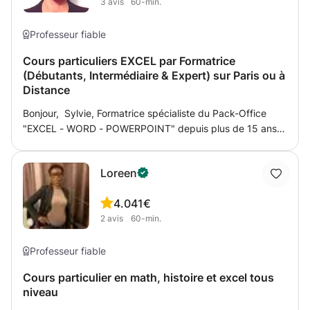
3
avis
60-min.
Professeur fiable
Cours particuliers EXCEL par Formatrice
(Débutants, Intermédiaire & Expert) sur Paris ou à
Distance
Bonjour, Sylvie, Formatrice spécialiste du Pack-Office
"EXCEL - WORD - POWERPOINT" depuis plus de 15 ans
(ex-secrétaire confirmée dans différents secteurs
d'activité), je dispense des formations bureautique en
Loreen
"individuel" pour les Particuliers et les Professionnels qui
souhaitent s'initier ou développer de nouvelles
4.0
41€
compétences sur les logiciels EXCEL (WORD et
2
avis
60-min.
POWERPOINT) ** Tous les niveaux "Initiation et Avancé"
et pour tout public ** Ouvert aux Entreprises et centres
de formation. ** Cours dans un bureau sur Paris 19ème ou
Professeur fiable
à Distance L'utilisation d'Excel est devenue
Cours particulier en math, histoire et excel tous
incontournable dans le monde professionnel : effectuer
niveau
rapidement des analyses, construire des tableaux de