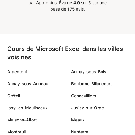
par Apprentus.
Évalué
4.9
sur 5 sur une
 la
base de
175
avis.
n des
j’ai
son
Cours de Microsoft Excel dans les villes
soutien
voisines
mon
 et
Argenteuil
Aulnay-sous-Bois
 la
s des
Aunay-sous-Auneau
Boulogne-Billancourt
Créteil
Gennevilliers
Issy-les-Moulineaux
Juvisy-sur-Orge
Maisons-Alfort
Meaux
Montreuil
Nanterre