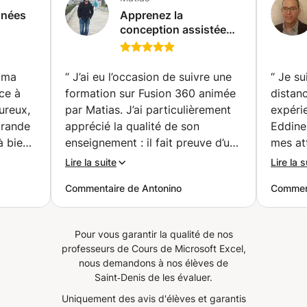
nnées
Apprenez la
conception assistée
c
par ordinateur et
our
l'impression 3D avec
un expert passionné !
e ma
“
J’ai eu l’occasion de suivre une
“
Je su
Paris)
CATIA V5/V6,
ce à
formation sur Fusion 360 animée
distan
Inventor, Fusion360,
ureux,
par Matias. J’ai particulièrement
expéri
FreeCAD. (Charleroi)
grande
apprécié la qualité de son
Eddine. A tout de suite co
à bien
enseignement : il fait preuve d’une
mes att
n
grande pédagogie, d’une écoute
théori
Lire la suite
Lire la s
es
attentive et d’une remarquable
clarté 
Commentaire de Antonino
Comment
patience. Ses explications sont
excelle
claires, structurées et adaptées
recomm
, en
au niveau de chacun, ce qui
encore
Pour vous garantir la qualité de nos
favorise une réelle progression.
professeurs de Cours de Microsoft Excel,
et
Un formateur compétent et
nous demandons à nos élèves de
bienveillant que je recommande
Saint‑Denis de les évaluer.
ts et
sans réserve.
”
Uniquement des avis d'élèves et garantis