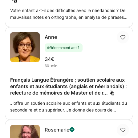
et encourageante. Le but est de progresser efficacement
tout en gagnant confiance à l’oral.
Votre enfant a-t-il des difficultés avec le néerlandais ? De
mauvaises notes en orthographe, en analyse de phrases,
en vocabulaire ou dans d’autres matières importantes ?
Vous avez des difficultés avec la règle du « dt » ou
Anne
l'analyse de phrases ? Vous n'arrivez pas à formuler une
phrase correcte pour votre candidature ? Ou aimeriez-
Récemment actif
vous parler néerlandais plus couramment avec vos amis,
au magasin ou au travail ? Ensemble, nous analyserons
34€
vos besoins et vos exigences. Lors des séances de
60-min.
tutorat, nous travaillerons ensuite efficacement pour
atteindre vos objectifs !
Français Langue Étrangère ; soutien scolaire aux
enfants et aux étudiants (anglais et néerlandais) ;
relecture de mémoires de Master et de r...
J'offre un soutien scolaire aux enfants et aux étudiants du
secondaire et du supérieur. Je donne des cours de
français aux étrangers souhaitant améliorer leurs
connaissances. Cours en ligne (webcam ; Teams). Aide
Rosemarie
aux devoirs, conversation, grammaire, expression écrite,
mémoire de fin d'études secondaires.