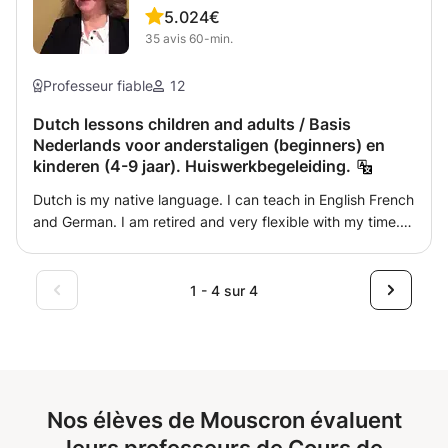
5.0
24€
35
avis
60-min.
Professeur fiable
12
Dutch lessons children and adults / Basis
Nederlands voor anderstaligen (beginners) en
kinderen (4-9 jaar). Huiswerkbegeleiding.
Dutch is my native language. I can teach in English French
and German. I am retired and very flexible with my time.
Le néerlandais est ma langue maternelle et parle
couramment l'anglais. Je peux enseigner en anglais et en
néerlandais. Je parle aussi français et allemand. Je suis à
1 - 4 sur 4
la retraite et flexible avec mon temps.
Nos élèves de Mouscron évaluent