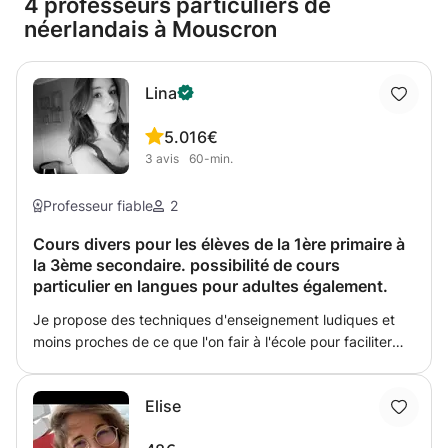
4 professeurs particuliers de
néerlandais à Mouscron
Lina
5.0
16€
3
avis
60-min.
Professeur fiable
2
Cours divers pour les élèves de la 1ère primaire à
la 3ème secondaire. possibilité de cours
particulier en langues pour adultes également.
Je propose des techniques d'enseignement ludiques et
moins proches de ce que l'on fair à l'école pour faciliter
l'apprentissage. En cours de langues, je mise beaucoup
sur l'apprentissage par la parole. Pour moi, apprendre ne
Elise
devrait pas être ennuyant mais divertissant. Je propose
des cours en ligne, à mon domicile ainsi que le vôtre. Je