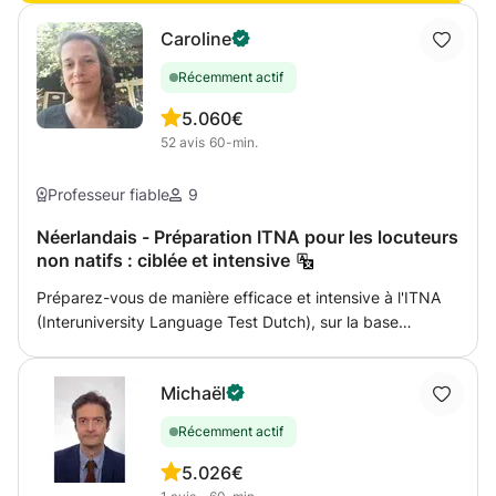
propres à chaque élève et suivant leurs besoins.
Caroline
Récemment actif
5.0
60€
52
avis
60-min.
Professeur fiable
9
Néerlandais - Préparation ITNA pour les locuteurs
non natifs : ciblée et intensive
Préparez-vous de manière efficace et intensive à l'ITNA
(Interuniversity Language Test Dutch), sur la base
d'exercices sur mesure. Nous pratiquons ensemble la
langue en usage, la grammaire et le vocabulaire, les
Michaël
textes manquants, les exercices de structuration, la
dictée, les présentations et l'argumentation. Souhaitez-
Récemment actif
vous apprendre le néerlandais à un niveau différent (A1 -
C1) ou êtes-vous un locuteur natif avec une question
5.0
26€
spécifique, n'oubliez pas de consulter mon autre leçon "Le