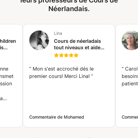
leurs professeurs de Cours de
Néerlandais.
Lina
hildren
Cours de néerladais
is
tout niveaux et aide
r
scolaire de la 1ere
primaire à la 4ème
secondaire.
onne
“
Mon s'est accroché dés le
“
Carol
ar).
(Mouscron)
ansmet
premier cours! Merci Lina!
”
besoins
ding.
ssion
patien
la
ui veut
Commentaire de Mohamed
Comment
a plus