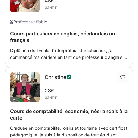
48€
peux donner cours en néerlandais cependant, ce n'est
60-min.
pas ma langue natale. Je peux donner cours de
mathématiques, français, néerlandais, math, histoire,
science et géo pour les élèves de 3 à 16 ans. Je donne
Professeur fiable
également les bases dans ces matières là pour les adultes
Cours particuliers en anglais, néerlandais ou
ainsi que des cours de français, néerlandais et anglais
français
tout niveaux.
Diplômée de l’École d’interprètes internationaux, j’ai
commencé ma carrière en tant que professeur d’anglais et
de néerlandais, je me suis ensuite tournée vers la
traduction et je suis désormais consultante. Je dispose de
Christine
plusieurs heures dans mon planning pour venir en aide
aux débutants ou aux plus élèves plus confirmés.
23€
60-min.
Cours de comptabilité, économie, néerlandais à la
carte
Graduée en comptabilité, loisirs et tourisme avec certificat
pédagogique, je suis à la disposition de tout étudiant