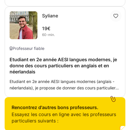
désirant une aide efficace régulière, ponctuelle ou une
remédiation en gestion comptable, économie et
Syliane
néerlandais. A partir de votre cours, je m'adapte à la
demande et obtiens des résultats concluants. Patiente et
19€
motivée à redonner confiance, l'apprenant s'épanouit et
60-min.
est stupéfait de ses progrès en compréhension de la
matière .
Professeur fiable
Etudiant en 2e année AESI langues modernes, je
donne des cours particuliers en anglais et en
néerlandais
Etudiant en 2e année AESI langues modernes (anglais -
néerlandais), je propose de donner des cours particuliers.
Ma méthodologie est basée sur la pédagogie active, la
confiance en soi, sur l'écoute, le partage et l'autonomie.
Je pars des besoins de l'élève, je fais un point avec lui afin
Rencontrez d'autres bons professeurs.
que nous puissions ensemble nous fixer des objectifs et
Essayez les cours en ligne avec les professeurs
mettre tout en oeuvre pour les atteindre. N'étant pas très
particuliers suivants :
fan des manuels, je préfère construire mes propres cours,