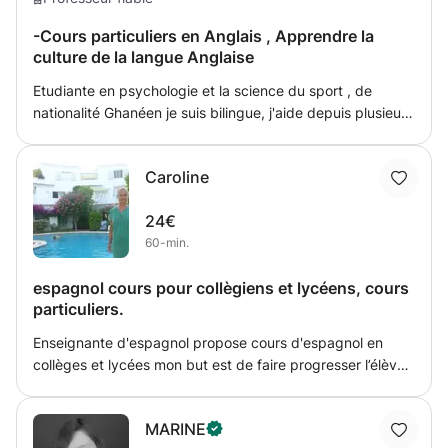
ne peux pas faire mieux pour le moment mais je peux
-Cours particuliers en Anglais , Apprendre la
toujours négocier les horaires
culture de la langue Anglaise
Etudiante en psychologie et la science du sport , de
nationalité Ghanéen je suis bilingue, j'aide depuis plusieurs
années mes camarades et amis à améliorer leur niveau
d'anglais, et à être à l'aise avec la langue. Je dispose de
Caroline
nombreuse astuces et mémo-techniques pour apprendre
la langue et la prononciation rapidement et avec
24€
efficacité.
60-min.
espagnol cours pour collègiens et lycéens, cours
particuliers.
Enseignante d'espagnol propose cours d'espagnol en
collèges et lycées mon but est de faire progresser l’élève
par l'oral et l'ècrit. Je privilégie l 'expression orale tout en
donnant de bonnes bases grammaticales et
MARINE
lexicales.Ayant une expérience de professeur en collèges