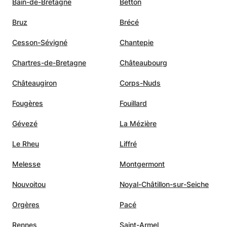
Bain-de-Bretagne
Betton
Bruz
Brécé
Cesson-Sévigné
Chantepie
Chartres-de-Bretagne
Châteaubourg
Châteaugiron
Corps-Nuds
Fougères
Fouillard
Gévezé
La Mézière
Le Rheu
Liffré
Melesse
Montgermont
Nouvoitou
Noyal-Châtillon-sur-Seiche
Orgères
Pacé
Rennes
Saint-Armel