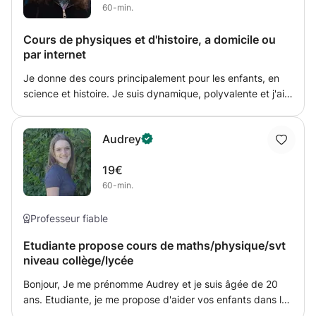
60-min.
Cours de physiques et d'histoire, a domicile ou
par internet
Je donne des cours principalement pour les enfants, en
science et histoire. Je suis dynamique, polyvalente et j'ai
de l'expérience dans ce domaine par l'entreprise de ma
famille qui est leader dans ce domaine sur la ville de
Audrey
Toulon. Je suis également disponible en dehors des
heures de cours si besoin d'aide.
19€
60-min.
Professeur fiable
Etudiante propose cours de maths/physique/svt
niveau collège/lycée
Bonjour, Je me prénomme Audrey et je suis âgée de 20
ans. Etudiante, je me propose d'aider vos enfants dans les
matières difficiles pour eux. J'ai obtenu mon bac S