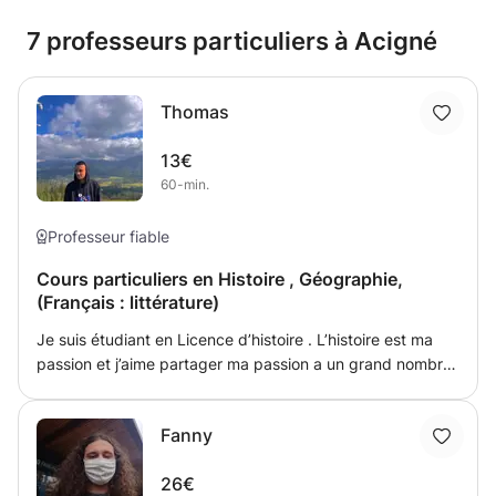
7 professeurs particuliers à Acigné
Thomas
13€
60-min.
Professeur fiable
Cours particuliers en Histoire , Géographie,
(Français : littérature)
Je suis étudiant en Licence d’histoire . L’histoire est ma
passion et j’aime partager ma passion a un grand nombre
de personnes. Vous êtes en difficulté en histoire ou en
géographie n’hésitez donc pas à faire appel à moi . Je
Fanny
vous suivrez de manière régulière et rigoureuse afin de
vous faire progresser au maximum.
26€