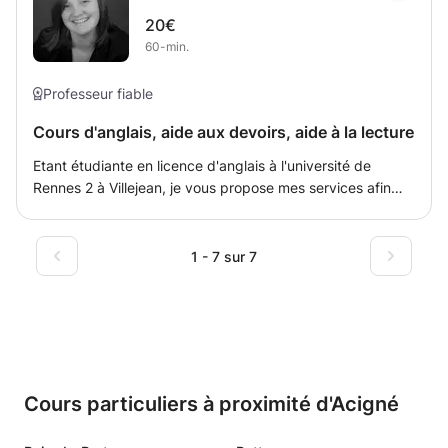
et en lycées.
20€
60-min.
Professeur fiable
Cours d'anglais, aide aux devoirs, aide à la lecture
Etant étudiante en licence d'anglais à l'université de
Rennes 2 à Villejean, je vous propose mes services afin
d'aider au mieux votre enfant à améliorer ses
compétences en anglais du niveau primaire au niveau
lycée, que ce soit à l'oral et/ou à l'écrit. Je peux aussi
1 - 7 sur 7
aider votre enfant pour ses devoirs dans des matières
autres que l'anglais jusqu'au niveau collège voire seconde.
Cours particuliers à proximité d'Acigné