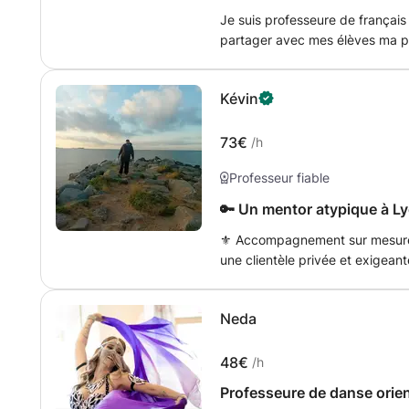
Je suis professeure de français 
partager avec mes élèves ma pass
culture. Cours de communication
Accompagnement des parents. C
Kévin
73€
/h
Professeur fiable
🔑 Un mentor atypique à Lyo
⚜️ Accompagnement sur mesur
une clientèle privée et exigean
coach sportif. Mon approche repo
performance : boxe, self-défen
Neda
spécifique. Équilibre & énergie
fonctionnelle et vitalité. Confid
conçues sur mesure, en toute di
48€
/h
aux détails qui comptent. Cha
Professeure de danse orien
expérience personnalisée, pour d