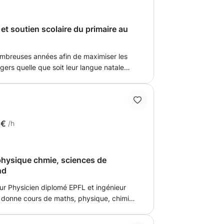
et soutien scolaire du primaire au
ombreuses années afin de maximiser les
gers quelle que soit leur langue natale
inon au titre de soutien scolaire pour le
lège sans oublier l'aide à la préparation du
8€
/h
physique chmie, sciences de
nd
ur Physicien diplomé EPFL et ingénieur
, donne cours de maths, physique, chimie,
, ou sur skype ou à