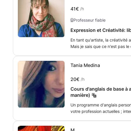
répondre à vos besoins spécifiq
examen, rédiger un essai ou si
41€
/h
quotidien. On utilisera des sup
Professeur fiable
vidéos et des exercices interac
et efficace.
Expression et Créativité: li
En tant qu'artiste, la créativit
Mais je sais que ce n'est pas le
est unique et possède des talen
une multitude de domaines. Pourtant, cultiver sa créativité n'est pas
Tania Medina
réservé qu'aux artistes ! C'est
personnel qui vous permettra de
confiance. Je vous propose ave
20€
/h
pratique régulière de plusieurs d
Cours d'anglais de base à a
peinture, photo, vidéo, collage,
manière)
vous emmène ?
Un programme d'anglais personn
votre profession actuelles ; int
l'élève, de A0 à C1. Apprendre l'
opportunités d’emploi. Vous pe
M.
confiance. Vous donner accès 