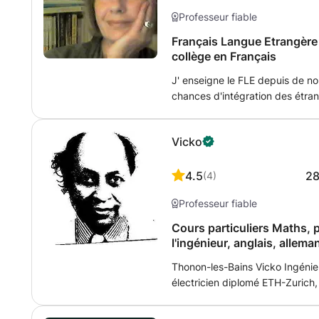
Professeur fiable
Français Langue Etrangère 
collège en Français
J' enseigne le FLE depuis de n
chances d'intégration des étran
sinon leur niveau d'études. D'autre part, j' accompagne les enfants et les
adolescents dans leurs devoirs s
Vicko
français, ce, du primaire au col
baccalauréat de français.
4.5
2
(
4
)
Professeur fiable
Cours particuliers Maths, 
l'ingénieur, anglais, allema
Thonon-les-Bains Vicko Ingénie
électricien diplomé ETH-Zurich
sciences de l'ingénieur, anglais, allemand, à domicile
Thonon Je prépare depuis 10 ans les élèves au Bac et aux classes