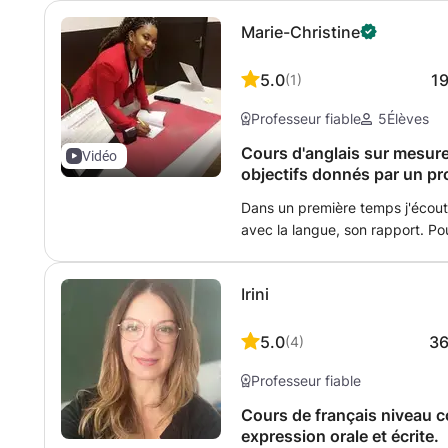
Marie-Christine
5.0
1
(
1
)
Professeur fiable
5
Élèves
Cours d'anglais sur mesure
Vidéo
objectifs donnés par un pr
Dans un première temps j'écoute 
avec la langue, son rapport. Pou
forts et faible. Et comment il ou e
langue. Ensuite je l'évalue sur p
Irini
compréhension orale. Puis je d
difficultés et lacunes relevées. 
quoi je lui propose que nous trava
5.0
3
(
4
)
Professeur fiable
Cours de français niveau c
expression orale et écrite.