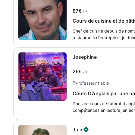
souhaitent développer une méth
sont construites autour des beso
87€
/h
temps, planification, compréhen
Cours de cuisine et de pâti
concentration, préparation a
dans le cadre d’un trouble des
Chef de cuisine depuis de nom
J’enseigne toutes les matières d
restaurants d'entreprise, je don
français et en anglais (mathémati
Pour des pièces cocktails, repas
en sciences de l’éducation, je s
Plats régionaux mais aussi asiat
cadre de l'enseignement. Mon 
Josephine
encouragement et outils concrets
et en respectant son rythme.
26€
/h
Professeur fiable
Cours D’Anglais par une na
Dans ce cours de tutorat d'angl
compétences en lecture, en écr
expression orale. On travaille 
et la prononciation pour que v
Julie
confiance et de précision. Cha