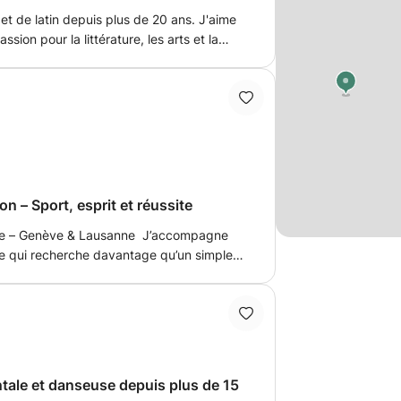
et de latin depuis plus de 20 ans. J'aime
ion pour la littérature, les arts et la
 et d'expression orale et écrite.
onseillère en pédagogique positive.
n – Sport, esprit et réussite
e – Genève & Lausanne J’accompagne
te qui recherche davantage qu’un simple
se sur trois piliers : Discipline &
se, préparation physique générale et
 : remise en forme durable, force
entialité & exclusivité : des séances
scrétion, avec une attention particulière
que intervention est pensée comme une
tale et danseuse depuis plus de 15
es résultats visibles et un ressenti