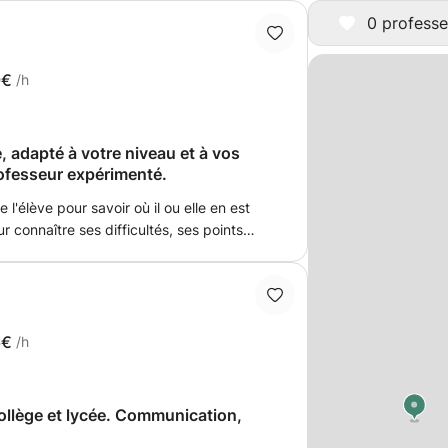
0 professe
9€
/h
, adapté à votre niveau et à vos
ofesseur expérimenté.
l'élève pour savoir où il ou elle en est
r connaître ses difficultés, ses points
lle se projete et voit l'outil qu'est la
lusieurs aspects orale, écrit,
étermine un programme à partir de ses
Je lui expose ce que j'ai relevé et ce sur
illons et si il ou elle est d'accord.
6€
/h
ollège et lycée. Communication,