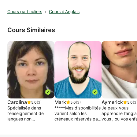
après certaines leçons pour contrôler les
Cours particuliers
Cours d'Anglais
compétences et fournis régulièrement des
rapports d'avancement.
Cours Similaires
Carolina
Mark
Aymerick
5.0
(3)
5.0
(3)
5.0
(3
Spécialisée dans
*****Mes disponibilités
Je peux vous
l'enseignement de
varient selon les
apprendre l'angla
langues non
créneaux réservés par
vous , ou vos enfa
maternelles, j'enseigne
les élèves/étudiants.
à tout niveau scol
le FLE, l'anglais et le
Pour gagner en
Nous pouvons ac
portugais de façon
efficacité, je vous
les cours sur un 