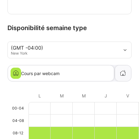
Disponibilité semaine type
(GMT -04:00)
New York
Cours par webcam
L
M
M
J
V
00-04
04-08
08-12