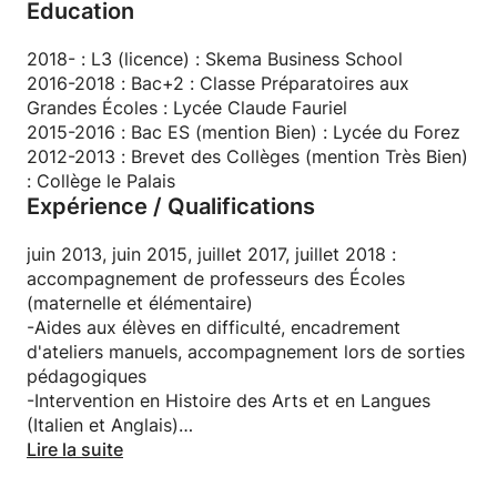
Education
travail tout est possible!
2018- : L3 (licence) : Skema Business School
2016-2018 : Bac+2 : Classe Préparatoires aux
Grandes Écoles : Lycée Claude Fauriel
2015-2016 : Bac ES (mention Bien) : Lycée du Forez
2012-2013 : Brevet des Collèges (mention Très Bien)
: Collège le Palais
Expérience / Qualifications
juin 2013, juin 2015, juillet 2017, juillet 2018 :
accompagnement de professeurs des Écoles
(maternelle et élémentaire)
-Aides aux élèves en difficulté, encadrement
d'ateliers manuels, accompagnement lors de sorties
pédagogiques
-Intervention en Histoire des Arts et en Langues
(Italien et Anglais)
mars 2013 - juin 2013 : cours d'Anglais niveau cycle
Lire la suite
3