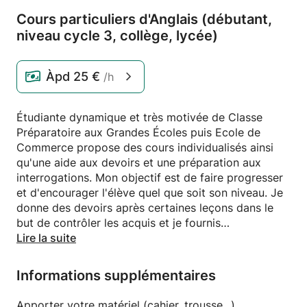
Cours particuliers d'Anglais (débutant,
niveau cycle 3,
collège,
lycée)
Àpd
25 €
/h
Étudiante dynamique et très motivée de Classe
Préparatoire aux Grandes Écoles puis Ecole de
Commerce propose des cours individualisés ainsi
qu'une aide aux devoirs et une préparation aux
interrogations. Mon objectif est de faire progresser
et d'encourager l'élève quel que soit son niveau. Je
donne des devoirs après certaines leçons dans le
but de contrôler les acquis et je fournis
régulièrement des rapports d'avancement.
Lire la suite
Informations supplémentaires
Apporter votre matériel (cahier, trousse...)