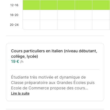
12-16
16-20
20-24
Cours particuliers en italien (niveau débutant,
collège, lycée)
19 €
/h
Étudiante très motivée et dynamique de
Classe préparatoire aux Grandes Écoles puis
Ecole de Commerce propose des cours
individualisés, une aide à la préparation des
Lire la suite
interrogations et aux devoirs. Mon objectif est
d'encourager et de faire progresser l'élève,
quel que soit son niveau. Je donne des devoirs