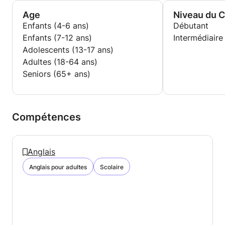
-Activités de remédiation pour un enfant dyslexique
-Élaboration d'évaluations pour contrôler les acquis
Age
Niveau du 
Enfants (4-6 ans)
Débutant
Niveau de langue :
Enfants (7-12 ans)
Intermédiaire
-Anglais : B2
Adolescents (13-17 ans)
-Italien : C1
Adultes (18-64 ans)
Seniors (65+ ans)
Compétences
Anglais
Anglais pour adultes
Scolaire