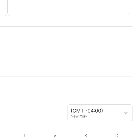
(GMT -04:00)
New York
J
V
S
D