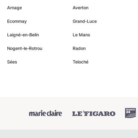
Arnage
Averton
Ecommay
Grand-Luce
Laigné-en-Belin
Le Mans
Nogent-le-Rotrou
Radon
Sées
Teloché