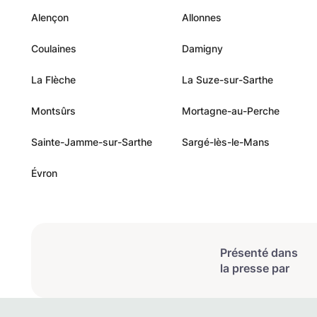
Alençon
Allonnes
Coulaines
Damigny
La Flèche
La Suze-sur-Sarthe
Montsûrs
Mortagne-au-Perche
Sainte-Jamme-sur-Sarthe
Sargé-lès-le-Mans
Évron
Présenté dans
la presse par