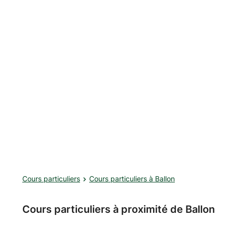
syntaxe et grammaire. Aide à la 
d'approfondissement en culture 
etc...). Possibilité de contrat
plus d’informations, n’hésitez p
Cours particuliers
Cours particuliers à Ballon
Cours particuliers à proximité de Ballon