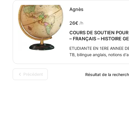
Agnès
26€
/h
COURS DE SOUTIEN POUR 
– FRANÇAIS – HISTOIRE GE
ETUDIANTE EN 1ERE ANNEE DE 
TB, bilingue anglais, notions 
DOMICILE DE SOUTIEN ET REN
particuliers de soutien aux col
difficultés, de progresser ou s
Précédent
Résultat de la recherche
par exemple). Je n'ai pas de 
demandes de l'élève et de ses 
l'apprentissage des repères ch
(re)définition des notions vues
générale ou sur certains points s
anglais: aide à l'assimilation de
temps et la conjugaison, conve
Français: renforcement/perfect