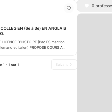
0 professe
COLLEGIEN (6e à 3e) EN ANGLAIS
O.
LICENCE D’HISTOIRE (Bac ES mention
d'allemand et italien) PROPOSE COURS A
FORCEMENT. Je propose des cours
légiens désireux de surmonter leurs
e de perfectionner (à l'approche du DNB
Suivant
 1 - 1 sur 1
programme-type car je m'adapte aux
parents. En Histoire-Géo: aide à
ronologiques et géographiques essentiels,
 en cours, approfondissement en culture
i l'élève et les parents le souhaitent. En
s bases grammaticales, travail sur les
rsation et découverte de vocabulaire. En
ionnement en orthographe, conjugaison,