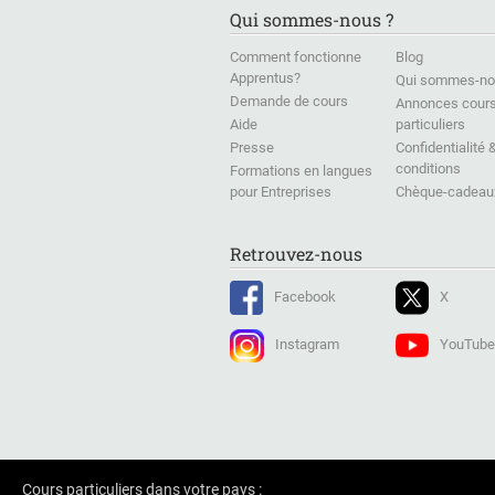
Qui sommes-nous ?
Comment fonctionne
Blog
Apprentus?
Qui sommes-no
Demande de cours
Annonces cour
Aide
particuliers
Presse
Confidentialité 
conditions
Formations en langues
pour Entreprises
Chèque-cadeau
Retrouvez-nous
Facebook
X
Instagram
YouTube
Cours particuliers dans votre pays :