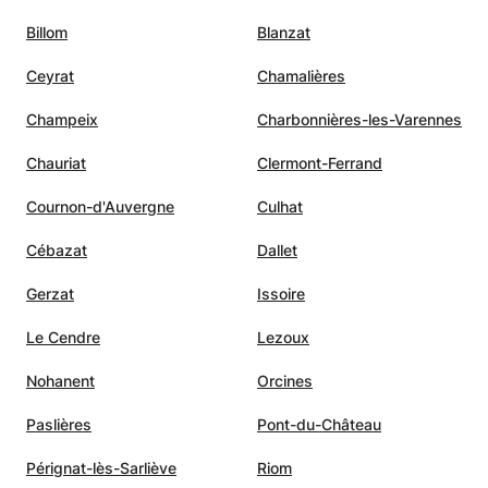
Billom
Blanzat
Ceyrat
Chamalières
Champeix
Charbonnières-les-Varennes
Chauriat
Clermont-Ferrand
Cournon-d'Auvergne
Culhat
Cébazat
Dallet
Gerzat
Issoire
Le Cendre
Lezoux
Nohanent
Orcines
Paslières
Pont-du-Château
Pérignat-lès-Sarliève
Riom