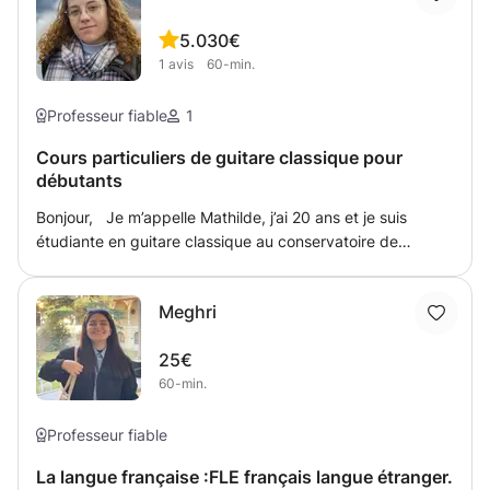
5.0
30€
1
avis
60-min.
Professeur fiable
1
Cours particuliers de guitare classique pour
débutants
Bonjour, Je m’appelle Mathilde, j’ai 20 ans et je suis
étudiante en guitare classique au conservatoire de
Clermont-Ferrand. Passionnée par la musique et la
transmission, je propose des cours particuliers à domicile
Meghri
pour débutants et intermédiaires, ainsi qu’un
accompagnement pour la préparation aux examens de
25€
fins de cycles. Je suis disponible toute la semaine avec
60-min.
des horaires adaptables selon vos disponibilités. Je peux
me déplacer dans Clermont-Ferrand et son agglomération
(accessible en transports en commun). Que vous
Professeur fiable
souhaitiez découvrir la guitare, progresser ou préparer un
La langue française :FLE français langue étranger.
examen, je serai ravie de vous accompagner !