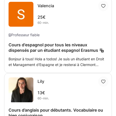
préférence en italien pour écouter l'oreille à une écoute
Valencia
régulière de l'italien. A la fin du cours je prendrais
quelques minutes pour éviter un dialogue intégré en italien
25€
sur un sujet que l'élève peut choisir (indeed, loisirs, le
60-min.
cours de sa journalée...).
Professeur fiable
Cours d'espagnol pour tous les niveaux
dispensés par un étudiant espagnol Erasmus
Bonjour à tous! Hola a todos! Je suis un étudiant en Droit
et Management d'Espagne et je resterai à Clermont
pendant tout l'année scolaire pour faire mon Erasmus. Je
propose des cours d'espagnol aux enfants et aux adultes.
Lily
J'ai de l'expérience en donnant des cours particuliers en
Espagne et en travaillant avec des enfants. Salutations.
13€
60-min.
Cours d’anglais pour débutants. Vocabulaire ou
bien conjugaison