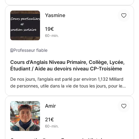
Yasmine
19€
60-min.
Professeur fiable
Cours d'Anglais Niveau Primaire, Collège, Lycée,
Étudiant / Aide au devoirs niveau CP-Troisième
De nos jours, l’anglais est parlé par environ 1,132 Milliard
de personnes, utile dans la vie de tous les jours, pour le
travail, les études, les voyages il est de plus en plus utile
et important de parler et comprendre l’anglais. Je donne
Amir
des cours d’Anglais depuis près de 4 ans auprès de
primaire, collégiens, lycéens, ou étudiant m’adaptant au
21€
niveau de l'élève, j’accentue mon travail sur les lacunes,
60-min.
prononciation, compréhension, rédactions. Il est
également possible de faire une remise à niveau pendant