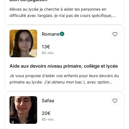
élèves au lycée je cherche à aider les personnes en
difficulté avec l’anglais. je n’ai pas de cours spécifique,
dites moi simplement avec quoi vous avez du mal et je
ferai de mon mieux pour vous aider à comprendre. Étant
Romane
patiente et à l’écoute je saurai répondre à votre demande
du mieux que je le peux
13€
60-min.
Aide aux devoirs niveau primaire, collège et lycée
Je vous propose d'aider vos enfants pour leurs devoirs du
primaire au lycée. J'ai obtenu mon bac L avec option
maths et je fais maintenant des études d'éducateur
spécialisé. Je peux venir en aide à vos primaires et
Safaa
collégiens pour toutes les matières. Concernant les
lycéens, j'aurais plus de facilité pour les matières littéraires
20€
telles que le français, la philosophie, l'histoire ou l'anglais
60-min.
(mais aussi l'italien). Je peux venir chez vous ou vous
recevoir chez moi ou par webcam. J'ai un espace bureau