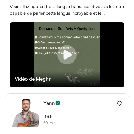
Vous allez apprendre la langue francaise et vous allez être
capable de parler cette langue incroyable et le
comprende facilement,parce qu'on va travailler sur tous
les domaines d'une langue,phonètique,le grammaire ....Le
méthode est le livre Édito.
Vidéo de Meghri
Yann
36€
60-min.