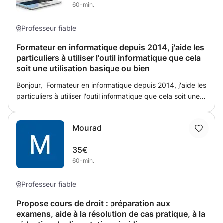
60-min.
Close Up Photographer Of The Year catégorie " Intimate
Lanscape " * 3 eme au « Natural landscape photography
Professeur fiable
awards » dans la catégorie « Grand Scenic » * Hautement
recommandé au Drone Photo Awards catégorie « Vidéo »
Formateur en informatique depuis 2014, j'aide les
* 3 eme au « Natural landscape photography awards »
particuliers à utiliser l'outil informatique que cela
dans la catégorie « Projet Photographique »
soit une utilisation basique ou bien
Bonjour, Formateur en informatique depuis 2014, j'aide les
particuliers à utiliser l'outil informatique que cela soit une
utilisation basique ou bien plus avancée (programmation
informatique). Mon parcours : - Titulaire d'un diplôme
Mourad
d'ingénieur informatique; - Expérience dans une Société
de services et d'ingénierie en informatique durant 10 ans.
35€
- Développeur web sur mon temps libre Voici mes
60-min.
domaines d'expertise : Informatique : - Programmation
orientée objet : C++,Java - Développement WEB : PHP,
HTML, CSS, Javascript, Nodejs, Vuejs - Data Science /
Professeur fiable
machine learning : R, python - Base de données : MySQL,
Propose cours de droit : préparation aux
Oracle, Mongo, Posgresql - Framework : Laravel, Symfony
examens, aide à la résolution de cas pratique, à la
- Développement de script : Shell/Bash, Python -