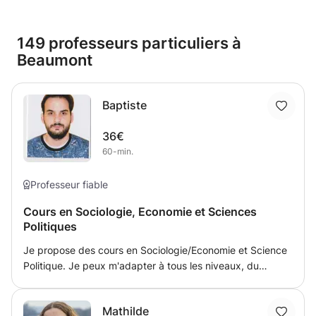
149 professeurs particuliers à
Beaumont
Baptiste
36€
60-min.
Professeur fiable
Cours en Sociologie, Economie et Sciences
Politiques
Je propose des cours en Sociologie/Economie et Science
Politique. Je peux m'adapter à tous les niveaux, du
débutant au plus expérimenté, je dispose d'un master
délivré par Science Po Grneoble, d'un master de Droit
Mathilde
Economie Gestion et suis actuellement en thèse.