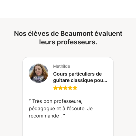
N’hésitez pas à me suggérer d’autres méthodes que vous
nous ferons ensuite un tour des cours vu en classe afin
préférez. N’hésitez pas aussi à me contacter si vous êtes
d’avoir une base et ensuite je préparerai mes cours pour
intéressés.
mieux les adapter à votre enfant.
Nos élèves de Beaumont évaluent
leurs professeurs.
Mathilde
Cours particuliers de
guitare classique pour
débutants (Clermont-
Ferrand)
“
Très bon professeure,
pédagogue et à l’écoute. Je
recommande !
”