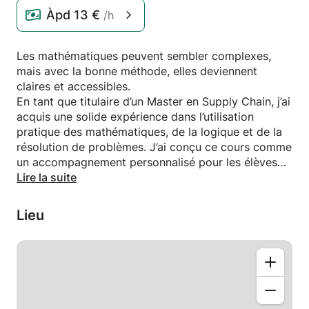
Àpd
13 €
/h
Les mathématiques peuvent sembler complexes,
mais avec la bonne méthode, elles deviennent
claires et accessibles.
En tant que titulaire d’un Master en Supply Chain, j’ai
acquis une solide expérience dans l’utilisation
pratique des mathématiques, de la logique et de la
résolution de problèmes. J’ai conçu ce cours comme
un accompagnement personnalisé pour les élèves
qui souhaitent progresser sereinement et gagner en
Lire la suite
confiance.
Lieu
Dans ce cours, vous apprendrez à :
Revoir les bases essentielles (arithmétique,
fractions, équations, géométrie, etc.)
Comprendre étape par étape la résolution