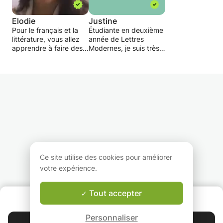
Elodie
Justine
Pour le français et la
Étudiante en deuxième
littérature, vous allez
année de Lettres
apprendre à faire des
Modernes, je suis très
commentaires de
dynamique et aime le
textes, et dissertation,
contact, je suis là pour
savoir comment
aider les élèves et leur
interpréter un texte ou
faire aimer la
image et le ou la
découverte la culture.
décrire. Pour la
musique, vous allez
apprendre le solfège,
faire du piano et un
peu de guitare,
reconnaître les
différentes notes dans
Ce site utilise des cookies pour améliorer
une musique et savoir
votre expérience.
les différents temps et
tempos.
Tout accepter
QUI SOMMES-NOUS ?
Garantie Le-Bon-Prof
Personnaliser