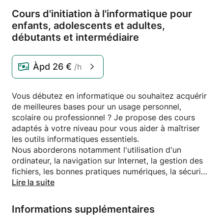
Cours d'initiation à l'informatique pour
enfants,
adolescents et adultes,
débutants et intermédiaire
Àpd
26 €
/h
Vous débutez en informatique ou souhaitez acquérir
de meilleures bases pour un usage personnel,
scolaire ou professionnel ? Je propose des cours
adaptés à votre niveau pour vous aider à maîtriser
les outils informatiques essentiels.
Nous aborderons notamment l'utilisation d'un
ordinateur, la navigation sur Internet, la gestion des
fichiers, les bonnes pratiques numériques, la sécurité
en ligne ainsi que les logiciels les plus couramment
Lire la suite
utilisés.
Les cours sont personnalisés et conçus pour
Informations supplémentaires
avancer à votre rythme dans une ambiance