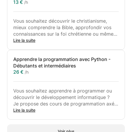
13 €
/h
Vous souhaitez découvrir le christianisme,
mieux comprendre la Bible, approfondir vos
connaissances sur la foi chrétienne ou même
donner une base de valeurs morales à vos
Lire la suite
enfants?
Je propose des cours destinés aux enfants,
Apprendre la programmation avec Python -
adolescents et adultes qui souhaitent explorer
Débutants et intermédiaires
les fondements du christianisme dans un cadre
26 €
/h
bienveillant, respectueux et ouvert aux
questions.
Mon parcours personnel m'a permis de
Vous souhaitez apprendre à programmer ou
découvrir différentes croyances et traditions
découvrir le développement informatique ?
religieuses avant de faire le choix de suivre
Je propose des cours de programmation axés
Jésus-Christ. J'ai grandi dans un
sur les bases essentielles du développement
Lire la suite
environnement marqué par les croyances
avec Python, l'un des langages les plus utilisés
traditionnelles africaines, puis j'ai fréquenté
aujourd'hui.
l'Église catholique pendant plusieurs années
Au programme :
avant de m'engager dans une démarche de foi
Voir plus