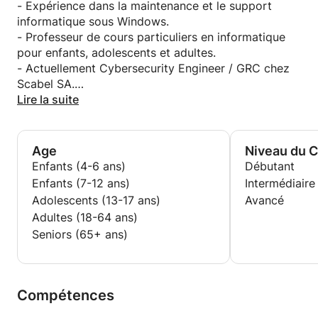
- Expérience dans la maintenance et le support
informatique sous Windows.
- Professeur de cours particuliers en informatique
pour enfants, adolescents et adultes.
- Actuellement Cybersecurity Engineer / GRC chez
Scabel SA.
- Compétences en cybersécurité, réseaux, systèmes
Lire la suite
informatiques, Microsoft 365 et bonnes pratiques
de sécurité informatique.
Age
Niveau du 
Enfants (4-6 ans)
Débutant
Enfants (7-12 ans)
Intermédiaire
Adolescents (13-17 ans)
Avancé
Adultes (18-64 ans)
Seniors (65+ ans)
Compétences