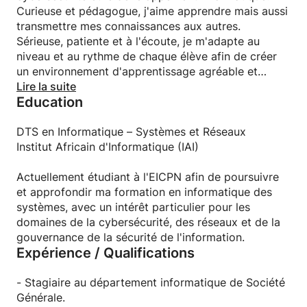
Curieuse et pédagogue, j'aime apprendre mais aussi
transmettre mes connaissances aux autres.
Sérieuse, patiente et à l'écoute, je m'adapte au
niveau et au rythme de chaque élève afin de créer
un environnement d'apprentissage agréable et
efficace. Je propose des cours particuliers pour les
Lire la suite
Education
enfants, adolescents et adultes, aussi bien en
présentiel qu'en visioconférence.
Mon objectif est de rendre l'informatique accessible
DTS en Informatique – Systèmes et Réseaux
à tous et d'aider chaque élève à progresser en
Institut Africain d'Informatique (IAI)
confiance, que ce soit pour découvrir les bases,
renforcer ses compétences ou préparer un projet
Actuellement étudiant à l'EICPN afin de poursuivre
personnel ou scolaire.
et approfondir ma formation en informatique des
systèmes, avec un intérêt particulier pour les
domaines de la cybersécurité, des réseaux et de la
gouvernance de la sécurité de l'information.
Expérience / Qualifications
- Stagiaire au département informatique de Société
Générale.