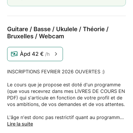
Guitare /
Basse /
Ukulele /
Théorie /
Bruxelles /
Webcam
Àpd
42 €
/h
INSCRIPTIONS FEVRIER 2026 OUVERTES :)
Le cours que je propose est doté d'un programme
(que vous recevrez dans mes LIVRES DE COURS EN
PDF) qui s'articule en fonction de votre profil et de
vos ambitions, de vos demandes et de vos attentes.
L'âge n'est donc pas restrictif quant au programme,
vous pourrez avec du travail quotidien qualitatif (et
Lire la suite
non quantitatif) observer rapidement vos progrès et