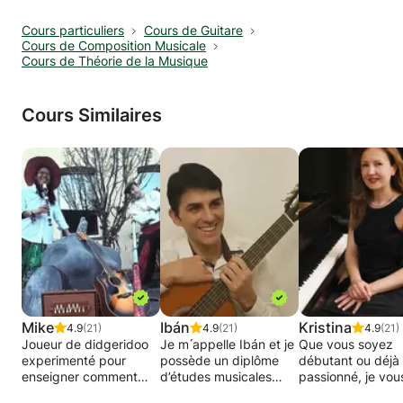
*Picking à deux doigts + Legato pour les mélodies
rapides (ex: un solo)
Cours particuliers
Cours de Guitare
Cours de Composition Musicale
Cours de Théorie de la Musique
----Jouer au métronome
*Synchronisation pieds+mains
*Exercices de feeling et pulsations
Cours Similaires
----Apprendre ses chansons favorites
*Suggestions de ma part en fonctions de votre
niveau et style
*Suggestions de votre part en fonctions de vos
envies
----Improviser des solos
*Backings tracks et conseils
*Jam avec moi
*Etude de solos et comment s'en inspirer
Mike
Ibán
Kristina
4.9
(21)
4.9
(21)
4.9
(21)
Joueur de didgeridoo
Je m ́appelle Ibán et je
Que vous soyez
experimenté pour
possède un diplôme
débutant ou déjà
----Comprendre et connaître le solfège
enseigner comment
d’études musicales
passionné, je vou
*Théorie sur l'Harmonie
jouer l'instrument. Je
supérieurs de guitare
accompagne ave