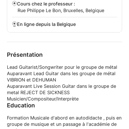
pour chaque information, gamme, chansons, grilles
Cours chez le professeur
:
d'accords, formules de compositions, etc...
Rue Philippe Le Bon, Bruxelles, Belgique
Il peut être parfois accompagné de vidéos faites
pendant le cours, de vidéos tutoriels postées sur
En ligne depuis la Belgique
YouTube, etc...
Il y a également un soutien par mail de ma part
entre les cours.
Le genre de musique que vous affectionnez le plus
Présentation
sera le point central du cours, bien que je sois plus
particulièrement orienté en termes de musique
Lead Guitarist/Songwriter pour le groupe de métal
métal / rock et de musique classique dans mon style
Auparavant Lead Guitar dans les groupe de métal
de jeu, je suis une oreille polyvalente et qui apprécie
VIBRION et DEHUMAN
beaucoup de choses très différentes.
Auparavant Live Session Guitar dans le groupe de
L'écriture de la musique et le solfège sont aussi
metal REJECT DE SICKNESS
deux domaines dans lesquels je suis dans mon
Musicien/Compositeur/Interprète
élément et qui me permettent de voyager
Education
transversalement dans les genres de musique aussi
différents et variés soient-ils et de les comprendre,
Formation Musicale d'abord en autodidacte , puis en
de les apprendre et donc d'en retransmettre leurs
groupe de musique et un passage à l'académie de
codes et leurs secrets.