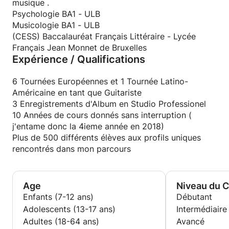
musique .
Psychologie BA1 - ULB
Vous pouvez jouer sur une guitare que j'ai mise à
Musicologie BA1 - ULB
disposition pour le cours, et vous pouvez également
(CESS) Baccalauréat Français Littéraire - Lycée
amener la vôtre si vous le préférez.
Français Jean Monnet de Bruxelles
Le cours peut être donné pour des guitares à 7
Expérience / Qualifications
cordes/8 cordes.
6 Tournées Européennes et 1 Tournée Latino-
Pour en finir j'aimerais ajouter à titre plus personnel
Américaine en tant que Guitariste
que je suis professionnel, dévoué à mon métier de
3 Enregistrements d'Album en Studio Professionel
musicien et d'enseignant, je suis toujours disponible
10 Années de cours donnés sans interruption (
pour répondre via message, mails, courtes vidéos
j'entame donc la 4ieme année en 2018)
voire même pour le cours suivant, aux élèves qui me
Plus de 500 différents élèves aux profils uniques
contactent en dehors des cours pour un rappel ou
rencontrés dans mon parcours
un conseil sur une notion abordée en théorie ou une
difficulté rencontrée dans un morceau :)
Age
Niveau du 
Les objectifs généraux du cours :
Enfants (7-12 ans)
Débutant
Adolescents (13-17 ans)
Intermédiaire
----Accorder/Régler et connaître sa guitare :
Adultes (18-64 ans)
Avancé
*Standard Tuning