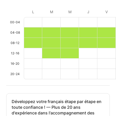
L
M
M
J
V
00-04
04-08
08-12
12-16
16-20
20-24
Développez votre français étape par étape en
toute confiance ! — Plus de 20 ans
d'expérience dans l'accompagnement des