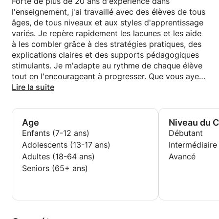
Forte de plus de 20 ans d'expérience dans
l'enseignement, j'ai travaillé avec des élèves de tous
âges, de tous niveaux et aux styles d'apprentissage
variés. Je repère rapidement les lacunes et les aide
à les combler grâce à des stratégies pratiques, des
explications claires et des supports pédagogiques
stimulants. Je m'adapte au rythme de chaque élève
tout en l'encourageant à progresser. Que vous ayez
des difficultés en grammaire, en prononciation, en
Lire la suite
vocabulaire ou en expression orale, je vous
accompagnerai avec patience et un plan structuré.
Age
Niveau du 
Enfants (7-12 ans)
Débutant
Adolescents (13-17 ans)
Intermédiaire
Adultes (18-64 ans)
Avancé
Seniors (65+ ans)