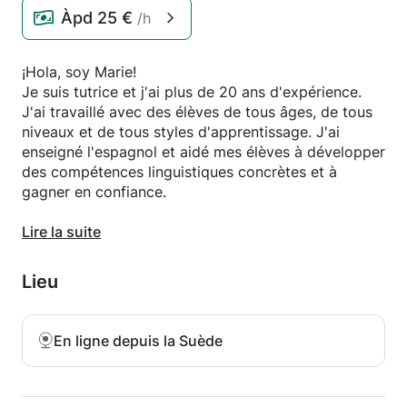
Àpd
25 €
/h
¡Hola, soy Marie!
Je suis tutrice et j'ai plus de 20 ans d'expérience.
J'ai travaillé avec des élèves de tous âges, de tous
niveaux et de tous styles d'apprentissage. J'ai
enseigné l'espagnol et aidé mes élèves à développer
des compétences linguistiques concrètes et à
gagner en confiance.
💬 Ce que je propose
Lire la suite
Mes cours sont conviviaux, structurés et adaptés à
vos besoins, que vous soyez débutant complet ou
Lieu
que vous souhaitiez perfectionner votre aisance. Je
vous ferai également découvrir la culture espagnole,
sa façon de penser et bien plus encore.
En ligne depuis la Suède
✅ Grâce à nos cours, vous pourrez :
- Améliorer votre expression orale et votre