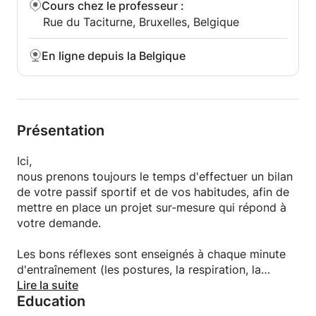
Cours chez le professeur
:
Ma pédagogie (VAK) s’adapte selon votre
Rue du Taciturne, Bruxelles, Belgique
perception, visuel, auditive ou kinesthésique j’adapte
mon approche.
En ligne depuis la Belgique
Présentation
Ici,
nous prenons toujours le temps d'effectuer un bilan
de votre passif sportif et de vos habitudes, afin de
mettre en place un projet sur-mesure qui répond à
votre demande.
Les bons réflexes sont enseignés à chaque minute
d'entraînement (les postures, la respiration, la
coordination, comment bien utiliser votre ceinture
Lire la suite
Education
abdominale et mieux oxygéner vos muscles à