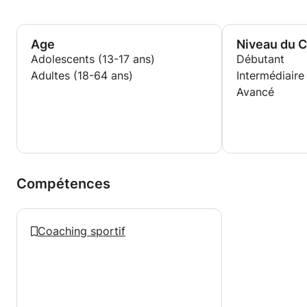
Amélioration de la Mobilité
Point gâchette diminution des douleurs Musculaires.
Sport Performance
Age
Niveau du 
Sport santé
Adolescents (13-17 ans)
Débutant
Adultes (18-64 ans)
Intermédiaire
Avancé
Compétences
Coaching sportif