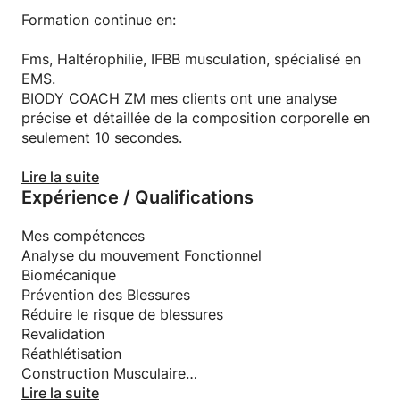
l'effort).
Formation continue en:
Le coach chouchoute votre mental, l'entretien et
vous booste dans les moments où vous auriez envie
Fms, Haltérophilie, IFBB musculation, spécialisé en
de baisser les bras. On vous emmène là où vous ne
EMS.
pensiez pas aller.
BIODY COACH ZM mes clients ont une analyse
précise et détaillée de la composition corporelle en
seulement 10 secondes.
Grâce à de nombreux historiques, l'analyse est une
Lire la suite
Expérience / Qualifications
source de motivation pour vous et je pourrais ainsi
démontrer de la pertinence de mes différents
programmes d´entraînement tenant compte de
Mes compétences
votre objectif.
Analyse du mouvement Fonctionnel
Biomécanique
10 années de compétions international vtt descente.
Prévention des Blessures
Réduire le risque de blessures
Revalidation
Réathlétisation
Construction Musculaire
Développement de La force
Lire la suite