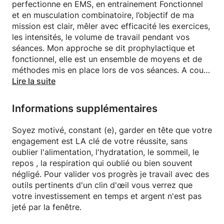
perfectionne en EMS, en entrainement Fonctionnel
et en musculation combinatoire, l’objectif de ma
mission est clair, mêler avec efficacité les exercices,
les intensités, le volume de travail pendant vos
séances. Mon approche se dit prophylactique et
fonctionnel, elle est un ensemble de moyens et de
méthodes mis en place lors de vos séances. A court,
moyen, long terme votre progression est constante,
Lire la suite
votre intégrité physique est préservée et sécurisée.
J’entraine des mouvements plutôt que des muscles
Informations supplémentaires
« le mouvement n’est pas une performance isolée,
c’est un ensemble, tout votre corps doit se mobiliser
Soyez motivé, constant (e), garder en tête que votre
et se synchroniser »
engagement est LA clé de votre réussite, sans
Cette approche répond aux besoins de nombreux
oublier l'alimentation, l'hydratation, le sommeil, le
profils, enfants où personne âgé, sport loisir et
repos , la respiration qui oublié ou bien souvent
performeur, la mobilité, la stabilité, la proprioception
négligé. Pour valider vos progrès je travail avec des
sont les bases essentielles pour assurer l’intégrité
outils pertinents d'un clin d'œil vous verrez que
d’une articulation. À ce titre, elles doivent être
votre investissement en temps et argent n'est pas
travaillées en fonction de vos besoins en respectant
jeté par la fenêtre.
la biomécanique.