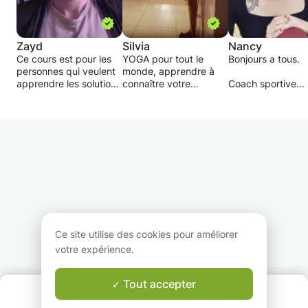
Zayd
Silvia
Nancy
Ce cours est pour les
YOGA pour tout le
Bonjours a tous.
personnes qui veulent
monde, apprendre à
apprendre les solutions
connaître votre
Coach sportive
les plus efficaces pour
alignement et votre
diplômée.
avoir un corps qui vous
conscience de votre
Je travaille au kin
apportes de l'énergie,
corps et votre esprit
ifitness, jims où je
de la confiance et du
avec technique,
donne cours de
plaisir pour pouvoir
minuterie et séquence.
stretching, total 
faire les choses qui
Il combine les postures
circuit, natation,
vous retiens dans la vie
(asanas), le contrôle du
crosstraining, pila
quotidienne.
souffle (pranayama) et
taille-abdos-fessi
l'utilisation
Travaillant égale
Mon objectif est de
d'accessoires
en cours privé de
partager les
(couvertures, chaises,
renforcement
information les plus
blocs et sangles). Il
musculaire, perte
Ce site utilise des cookies pour améliorer
efficaces pour que
vise à développer la
poids, remise en 
votre expérience.
vous pouviez obtenir
force, la mobilité et la
souplesse, yoga
les meilleurs résultats
stabilité.
spécial femme
au plus vite possible.
enceinte, massag
Tout accepter
QUI SOMMES-NOUS ?
femme enceinte, p
Garantie Le-Bon-Prof
Avec plus de dix ans
Le sport fait parti