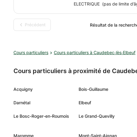
ELECTRIQUE (pas de limite d’âg
diplômé de conservatoire. Je m
tout style allant du Funk / Reggae / Hip hop / Salsa / Chanson/ Zo
J’enseigne la basse depuis 10 a
Précédent
Résultat de la recherch
indépendant et chez allegro mus
partage sont ici essentielles Me
niveau de l’élève (débutants, i
de morceaux, des différentes t
Cours particuliers
Cours particuliers à Caudebec‑lès‑Elbeuf
vos groupes préférés ainsi que
L’échange est primordial pour 
Cours particuliers à proximité de Caude
Acquigny
Bois-Guillaume
Darnétal
Elbeuf
Le Bosc-Roger-en-Roumois
Le Grand-Quevilly
Maromme
Mont-Saint-Aignan