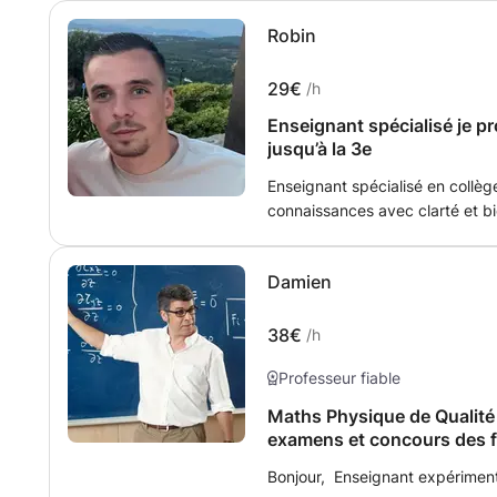
Robin
29€
/h
Enseignant spécialisé je p
jusqu’à la 3e
Enseignant spécialisé en collè
connaissances avec clarté et 
dans sa progression me motive 
les notions accessibles, de red
Damien
atteindre ses objectifs sereine
38€
/h
Professeur fiable
Maths Physique de Qualité
examens et concours des fi
Bonjour, Enseignant expérimenté