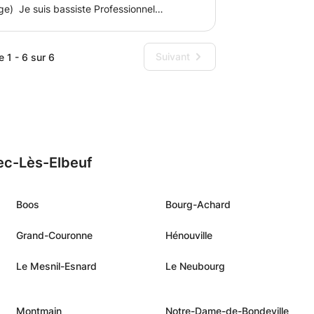
e) Je suis bassiste Professionnel
e suis produit dans plusieurs groupes de
uk/Pop
ns en conservatoire, et maintenant en
Suivant
e 1 - 6 sur 6
ique. Les notions de plaisir et de
s cours sont adaptés selon les goûts et le
ntermédiaires ou confirmés). Apprentissage
echniques de jeu et de la théorie Etude de
 découverte de nouveaux artistes.
évoluer. Musicalement Philippe
bec-Lès-Elbeuf
Boos
Bourg-Achard
Grand-Couronne
Hénouville
Le Mesnil-Esnard
Le Neubourg
Montmain
Notre-Dame-de-Bondeville