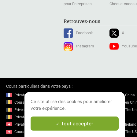
pour Entreprises
Chèque-cadeau
Retrouvez-nous
Facebook
X
Instagram
YouTube
Cours particuliers dans votre pays :
Private lessons in France
Private lessons in China
Ce site utilise des cookies pour améliorer
Cours particuliers en Belgique
Cours particuliers en Chi
votre expérience.
Privélessen in België
Private lessons in The U
Private lessons in Belgium
Cours particuliers
Tout accepter
Private lessons in Switzerland
Private lessons in Ireland
Cours particuliers en Suisse
Private lessons in The U