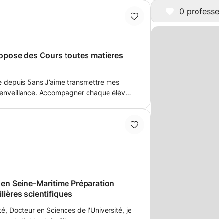
0 professe
ropose des Cours toutes matières
ge depuis 5ans.J’aime transmettre mes
bienveillance. Accompagner chaque élève
profondément. Mon objectif est de rendre
onner confiance et d’aider chacun à
ment
 en Seine-Maritime Préparation
lières scientifiques
, Docteur en Sciences de l'Université, je