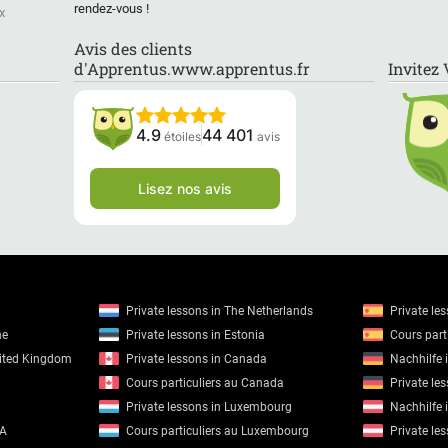
rendez-vous !
x
Avis des clients
d'Apprentus.www.apprentus.fr
Invitez
4.9
44 401
étoiles
avis
Lisez nos avis
Private lessons in The Netherlands
Private le
ne
Private lessons in Estonia
Cours parti
nited Kingdom
Private lessons in Canada
Nachhilfe 
Cours particuliers au Canada
Private le
Private lessons in Luxembourg
Nachhilfe 
SA
Cours particuliers au Luxembourg
Private les