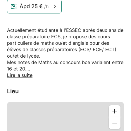
Àpd
25 €
/h
Actuellement étudiante à l'ESSEC après deux ans de
classe préparatoire ECS, je propose des cours
particuliers de maths ou/et d'anglais pour des
élèves de classes préparatoires (ECS/ ECE/ ECT)
ou/et de lycée.
Mes notes de Maths au concours bce variaient entre
16 et 20.
Disponibilité à Cergy la semaine et à paris ou aux
Lire la suite
alentours le week-end.
Lieu