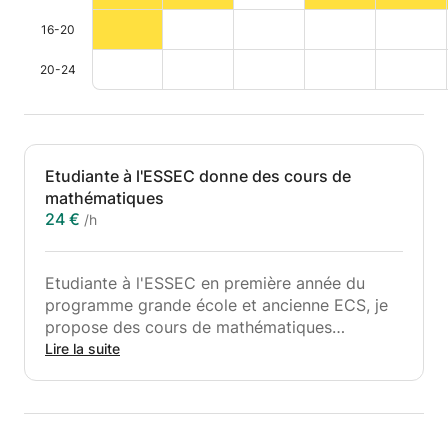
16-20
20-24
Etudiante à l'ESSEC donne des cours de
mathématiques
24 €
/h
Etudiante à l'ESSEC en première année du
programme grande école et ancienne ECS, je
propose des cours de mathématiques
s'adressant à des élèves de tout niveau ( du
Lire la suite
primaire jusqu'en classes préparatoires ECS/
ECE/ ECT/ BL..)