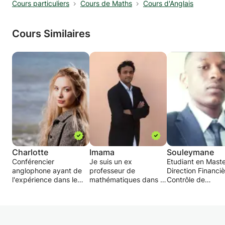
Cours particuliers
Cours de Maths
Cours d'Anglais
Cours Similaires
Charlotte
Imama
Souleymane
Conférencier
Je suis un ex
Etudiant en Maste
anglophone ayant de
professeur de
Direction Financiè
l'expérience dans le
mathématiques dans le
Contrôle de
tutorat. Actuellement
programme GCSE et
Gestion,Comptabil
étudiante en économie
IB. J'ai enseigné à de
Audit, je Propose
à l'ESSEC Paris, j'ai la
nombreux étudiants et
dispenser mes
double nationalité et je
j'ai été formé pour
connaissances à 
peux donner des cours
enseigner en utilisant la
besoins.