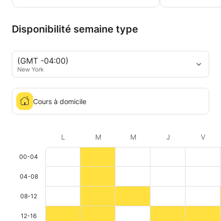
Disponibilité semaine type
(GMT -04:00)
New York
Cours à domicile
L
M
M
J
V
00-04
04-08
08-12
12-16