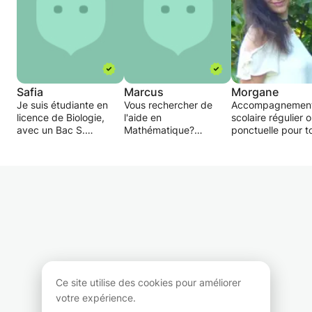
Safia
Marcus
Morgane
Je suis étudiante en
Vous rechercher de
Accompagnemen
licence de Biologie,
l'aide en
scolaire régulier 
avec un Bac S.
Mathématique?
ponctuelle pour t
Je donne des cours du
J'ai peut-être la
les matières de n
collège à la Terminale
solution!
collège sauf l'es
dans les matières
Je me présente:
et l'allemand.
scientifiques (maths,
Je suis un étudiant en
Mes cours peuven
physique, chimie, SVT)
première année de
diviser en deux p
et en Anglais.
Master à l'université de
et travaille non
Chambéry et alentours.
Savoie, en Électronique
seulement les cou
J'ai de l'expérience
des
l'enfant a des
dans la préparation au
Télecommunications.
difficultés, mais
Bac et au brevet, l'aide
J'ai fais un BAC S puis
également la
aux devoirs, les
un DUT GEII.
méthodologie
remises à niveau...
Je propose des cours
(comment mieux
Ce site utilise des cookies pour améliorer
Pour le printemps/été,
de soutien
apprendre ses le
votre expérience.
je propose des cours
scolaire/aide au
quel type de mém