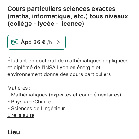
Cours particuliers sciences exactes
(maths,
informatique,
etc.
) tous niveaux
(collège - lycée - licence)
Àpd
36 €
/h
Étudiant en doctorat de mathématiques appliquées
et diplômé de l'INSA Lyon en énergie et
environnement donne des cours particuliers
Matières :
- Mathématiques (expertes et complémentaires)
- Physique-Chimie
- Sciences de l'ingénieur
- Numérique et Sciences informatiques
Lire la suite
- SVT
- Orientation
Lieu