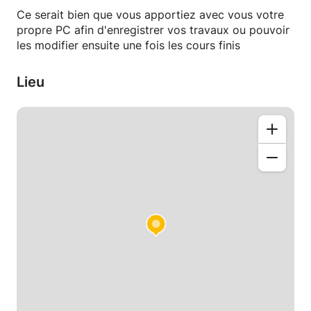
données.
Ce serait bien que vous apportiez avec vous votre
- En programmation : apprentissage de langages
propre PC afin d'enregistrer vos travaux ou pouvoir
comme Python, C, C++, Java, ainsi que bonnes
les modifier ensuite une fois les cours finis
pratiques de développement.
Lieu
Mon objectif est d’expliquer clairement les notions
pour vous aider à progresser efficacement, tout en
m’adaptant à votre rythme et à vos besoins
spécifiques.