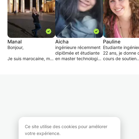
Manal
Aicha
Pauline
Bonjour,
ingénieure récemment
Etudiante ingénie
diplômée et étudiante
22 ans, je donne 
Je suis marocaine, ma
en master technologies
cours de soutien
langue maternelle est
pour la médecine à la
scolaire dans tout
l'arabe.
faculté de médecine et
matières pour tou
je vous propose des
de pharmacie de
niveaux jusqu'à la
cours continue en
Clermont Ferrand
classe de termina
arabe pour apprendre
propose des cours de
Titulaire d'un
à lire, parler et écrire
soutien et de l' aide à la
Baccalauréat séri
l'arabe
préparation des
Scientifique ment
classique/littéraire
interrogations ou des
Très Bien et ayan
j'ai plusieurs méthodes
examens.
réussi mes conco
et techniques (des
l'issue de deux a
astuces, des jeux, des
classe préparatoi
fiches de résumer,
Biologie Chimie
Ce site utilise des cookies pour améliorer
conversations de
Physique et Scie
votre expérience.
l'orale, dictées ...).
la Terre, je suis 