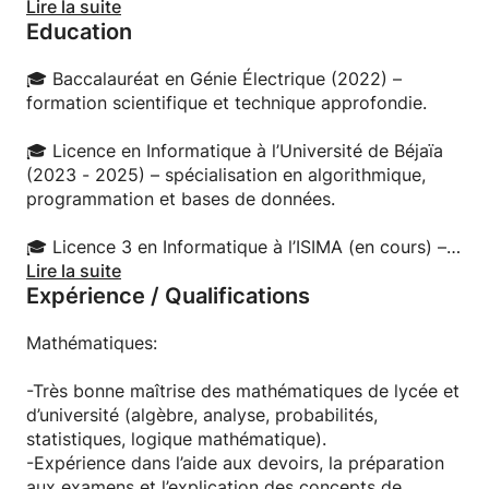
approche adaptée au rythme de chaque élève.
Lire la suite
Education
J'essaie d'éveiller le potentiel maximal de chaque
élève en le poussant à la réfléxion pour qu'il
développe un raisonnement autonome.
🎓 Baccalauréat en Génie Électrique (2022) –
formation scientifique et technique approfondie.
Je suis un professeur patient, pédagogue et
motivant. Je n'ai pas particulièrement un type
🎓 Licence en Informatique à l’Université de Béjaïa
délèves préféré, je m'adapte à tout le monde ! Mon
(2023 - 2025) – spécialisation en algorithmique,
but est surtout d'aider ceux qui rencontrent des
programmation et bases de données.
difficultés à retrouver confiance en eux.
🎓 Licence 3 en Informatique à l’ISIMA (en cours) –
approfondissement en mathématiques appliquées,
Lire la suite
Expérience / Qualifications
systèmes, programmation avancée et ingénierie
logicielle.
Mathématiques:
-Très bonne maîtrise des mathématiques de lycée et
d’université (algèbre, analyse, probabilités,
statistiques, logique mathématique).
-Expérience dans l’aide aux devoirs, la préparation
aux examens et l’explication des concepts de