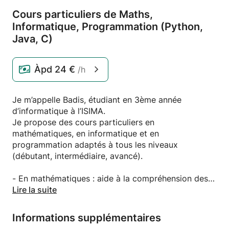
Cours particuliers de Maths,
Informatique,
Programmation (Python,
Java,
C)
Àpd
24 €
/h
Je m’appelle Badis, étudiant en 3ème année
d’informatique à l’ISIMA.
Je propose des cours particuliers en
mathématiques, en informatique et en
programmation adaptés à tous les niveaux
(débutant, intermédiaire, avancé).
- En mathématiques : aide à la compréhension des
notions, exercices d’application, préparation aux
Lire la suite
examens.
- En informatique : initiation aux bases de
Informations supplémentaires
l’algorithmique, réseaux, systèmes et bases de