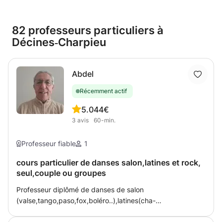
82 professeurs particuliers à
Décines‑Charpieu
Abdel
Récemment actif
5.0
44€
3
avis
60-min.
Professeur fiable
1
cours particulier de danses salon,latines et rock,
seul,couple ou groupes
Professeur diplômé de danses de salon
(valse,tango,paso,fox,boléro..),latines(cha-
cha,samba,salsa,batchata..),rock,boogie,swing... depuis