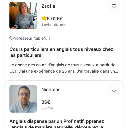
plusieurs années. Compétiteur de rock acrobatique sur
Zsofia
plusieurs années dont, championnats du monde et
d'Europe, et de France. Je donne des cours pour adultes
5.0
26€
et enfants à domicile ou autre, pour les ouvertures de bal
1
avis
60-min.
mariages, ou juste pour se faire plaisir sur les pistes de
danse jours de l'an, Noël ou autre. Ne restez plus sur le
bord de la piste de danse mais allez sur la piste
Professeur fiable
1
Cours particuliers en anglais tous niveaux chez
les particuliers
Je donne des cours d'anglais de tous niveaux a partir de
CE1. J'ai une expérience de 25 ans. J'ai travaillé dans un
lycée en Hongrie et depuis je donne des cours dans des
entreprises et chez les particuliers. Je connais les
Nicholas
examens TOEIC et Cambridge.
36€
60-min.
Anglais dispense par un Prof natif, pprenez
l'anglais de manière naturelle, découvrez la