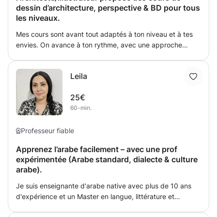
dessin d’architecture, perspective & BD pour tous
les niveaux.
Mes cours sont avant tout adaptés à ton niveau et à tes
envies. On avance à ton rythme, avec une approche
simple et progressive dans la bonne humeur ! :D Selon tes
objectifs on travaille ensemble sur : les bases du dessin, la
Leila
perspective, le dessin d’architecture et urbain mais aussi
le paysage, l'anatomie, la composition, et le
25€
développement de ton propre style. Chaque séance
60-min.
s’organise autour d'un échange sur tes objectifs, des
explications claires et des exemples, beaucoup de
pratique et des conseils personnalisés. On peut aussi
Professeur fiable
travailler sur tes projets perso, ton carnet de croquis, ton
Apprenez l’arabe facilement – avec une prof
portfolio ou tes dossiers scolaires. :)
expérimentée (Arabe standard, dialecte & culture
arabe).
Je suis enseignante d'arabe native avec plus de 10 ans
d'expérience et un Master en langue, littérature et
civilisation arabes. Cours en ligne - accessibles partout