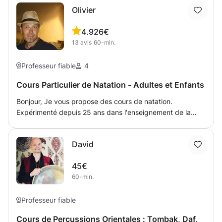
Olivier
4.9
26€
13
avis
60-min.
Professeur fiable
4
Cours Particulier de Natation - Adultes et Enfants
Bonjour, Je vous propose des cours de natation.
Expérimenté depuis 25 ans dans l'enseignement de la
natation, je sais m'adapter à tous les publics enfants à
partir de 5 ans et adultes. Les cours peuvent être aussi en
David
anglais ou espagnol. Diplômé du BEESAN, du DEJEPS
mention natation course ainsi que du diplôme fédéral
45€
d'Hatha Yoga : je suis disposé à travailler avec tous les
60-min.
niveaux de l'aquaphobie au perfectionnement des nages.
Je peux également vous préparer aux différents
concours, examens, à la préparation de compétition
Professeur fiable
(triathlon ou autres)... Sportivement
Cours de Percussions Orientales : Tombak, Daf,