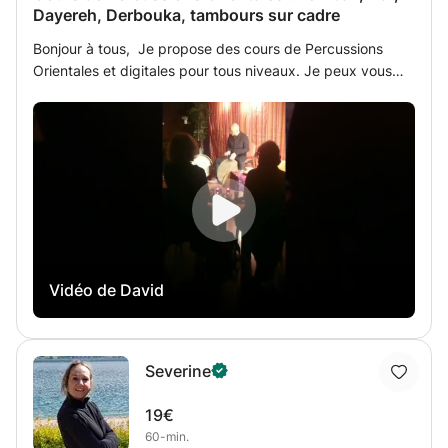
Dayereh, Derbouka, tambours sur cadre
Bonjour à tous, Je propose des cours de Percussions
Orientales et digitales pour tous niveaux. Je peux vous
proposer une formation autour du Tombak persan, du Daf
d’Iran, du Dayereh, de la Derbouka ou des Tambours sur
cadre type frame drum. Je vous accompagne au mieux
dans votre apprentissage et je vous transmets tout ce
que j’ai reçu par mes différents maîtres au cours de ces
20 dernières années. N’hésitez pas à me contacter pour
échanger
Vidéo de David
Severine
19€
60-min.