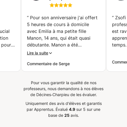
rbanne)
de couture à votre
domicile (Villeurbanne)
“
Pour son anniversaire j'ai offert
“
Zsofi
à
5 heures de cours à domicile
profess
ucial
avec Emilia à ma petite fille
est rav
tion
Manon, 14 ans, qui était quasi
appren
 pour
débutante. Manon a été
temps.
vier a
enthousiasmée par la prestation
Lire la suite
isme et
d'Emilia, ses explications claires,
Comment
Commentaire de Serge
s tout
sa patience, son expérience et sa
gentillesse. Surtout elle a
vraiment progressé aussi bien
Pour vous garantir la qualité de nos
dans l'utilisation de sa machine à
professeurs, nous demandons à nos élèves
 ce qui
coudre que dans de nombreuses
de Décines‑Charpieu de les évaluer.
mes
techniques liées à l'utilisation d'un
Uniquement des avis d'élèves et garantis
de
patron et au montage d'un
par Apprentus.
Évalué
4.9
sur 5 sur une
s
vêtement. Personnellement j'ai
base de
25
avis.
tation.
été bluffée par la jolie petite
pochette et le superbe sweat