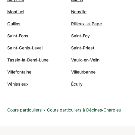
e. Son
Montluel
Neuville
né la
Oullins
Rillieux-la-Pape
Saint-Fons
Saint-Foy
ue
Saint-Genis-Laval
Saint-Priest
Sa
Tassin-la-Demi-Lune
Vaulx-en-Velin
Villefontaine
Villeurbanne
u'il
Vénissieux
Écully
Cours particuliers
Cours particuliers à Décines‑Charpieu