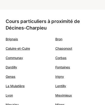
et
qu'elle a réalisé à cette occasion.
qui a
”
Cours particuliers à proximité de
Décines-Charpieu
s
ai pu
Brignais
Bron
 pour
Caluire-et-Cuire
Chaponost
si pour
écurité
Communay
Corbas
apacité
Dardilly
Fontaines
Genas
Irigny
su
n en
La Mulatière
Lentilly
ssage
rendant
Lyon
Meximieux
aucoup
Meyzieu
Mions