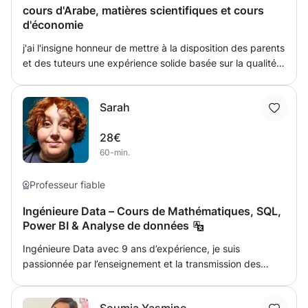
cours d'Arabe, matières scientifiques et cours
vos besoins. Contactez-moi dès maintenant
d'économie
j'ai l'insigne honneur de mettre à la disposition des parents
et des tuteurs une expérience solide basée sur la qualité
pour accompagner leurs enfants (élèves et étudiants)
dans le processus d'apprentissage. Que ce soit dans les
Sarah
matières scientifiques (Math, SVT ou Sc Physique), Cours
d'arabe (petit, adolescent ou adulte) ou cours d'économie
28€
tout module inclus, n'hésitez pas à me contacter. votre
60-min.
confiance est mon label.
Professeur fiable
Ingénieure Data – Cours de Mathématiques, SQL,
Power BI & Analyse de données
Ingénieure Data avec 9 ans d’expérience, je suis
passionnée par l’enseignement et la transmission des
savoirs. J’interviens auprès d’élèves de tous niveaux
(collège, lycée, supérieur) et d’adultes en formation ou