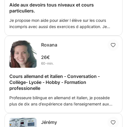
Aide aux devoirs tous niveaux et cours
particuliers.
Je propose mon aide pour aider l élève sur les cours
incompris avec aussi des exercices d application. Je
propose mes services sur la région lyonnaise. Nous
reverrons bien sûr le cours et toutes les notions
Roxana
fondamentales pour bien le comprendre et pour que l
élève sache faire les exercices demandés. Titulaire d un
26€
diplôme scientifiques j enseigne aussi les méthodes de
60-min.
raisonnement pour abordé un exercice. A bientôt !
Cours allemand et italien - Conversation -
Collège- Lycée - Hobby - Formation
professionelle
Professeure bilingue en allemand et italien, je possède
plus de dix ans d’expérience dans l’enseignement aux
adolescents et aux adultes. Polyglotte et passionnée par
mon métier, j’adapte ma démarche didactique en fonction
Jérémy
des objectifs et des intérêts de mes apprenants. J’utilise