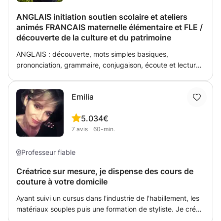
ANGLAIS initiation soutien scolaire et ateliers
animés FRANCAIS maternelle élémentaire et FLE /
découverte de la culture et du patrimoine
ANGLAIS : découverte, mots simples basiques,
prononciation, grammaire, conjugaison, écoute et lecture.
Je prévois des ateliers ludiques adaptés selon l'age. Je
demande une relecture au minimum mais pas
Emilia
systématiquement de devoirs. J'aide volontiers aussi pour
le soutien scolaire. FRANCAIS : le but est de s'initier à la
5.0
34€
logique de la langue : mots simples de départ,
7
avis
60-min.
prononciation, grammaire et conjugaison. Pouvoir
comprendre et apprendre à s'exprimer pour le public en
mode FLE. Je prévois aussi des ateliers animés avec
Professeur fiable
découverte de la culture et du patrimoine, pas forcément
Créatrice sur mesure, je dispense des cours de
de devoirs !
couture à votre domicile
Ayant suivi un cursus dans l'industrie de l'habillement, les
matériaux souples puis une formation de styliste. Je crée
des vêtements sur mesure, transformations,