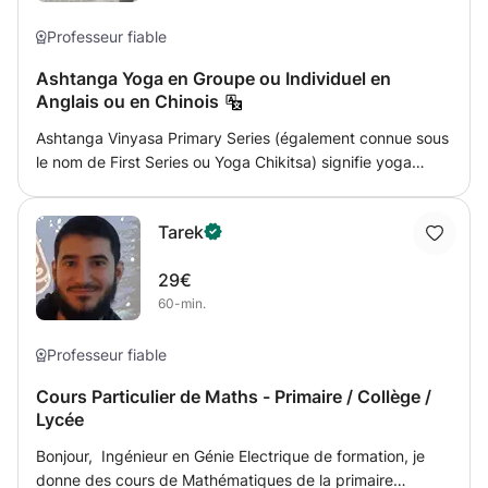
régulièrement pour être au top ! Mais on pourra aussi être
très cool, alors, si vous êtes prêts, on va s'éclater !!
Professeur fiable
Ashtanga Yoga en Groupe ou Individuel en
Anglais ou en Chinois
Ashtanga Vinyasa Primary Series (également connue sous
le nom de First Series ou Yoga Chikitsa) signifie yoga
thérapie. Lorsqu'il est pratiqué régulièrement, il guérit
toutes les maladies et purifie votre corps en vue d'une
Tarek
pratique yogique plus profonde - à la fois physique et
méditative. Ashtanga Yoga est une séquence définie de
29€
diverses postures ou postures de Hatha Yoga associées à
60-min.
un ensemble particulier de techniques de respiration
appelées « Ujjayi Pranayama ». Cette séquence a été
développée par le célèbre maître de Hatha Yoga du
Professeur fiable
20ème siècle - Yogi K Pattabhi Jois. Ashtanga Yoga
Cours Particulier de Maths - Primaire / Collège /
Primary Series est un ancien texte de Hatha yoga connu
Lycée
sous le nom de «Yoga Korunta». Cette ancienne série de
yoga est pratiquée avec des techniques de respiration
Bonjour, Ingénieur en Génie Electrique de formation, je
synchronisée (Vinyasa) qui favorisent le «flux de
donne des cours de Mathématiques de la primaire