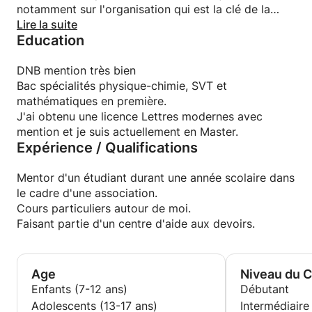
notamment sur l'organisation qui est la clé de la
réussite!
Lire la suite
Education
* Je m'adapte à chaque personne, aucun jugement
de ma part ne seras émis, je suis là pour vous aider
et pour vous faire progresser.
DNB mention très bien
* Viens travailler avec moi et révèle ton plein
Bac spécialités physique-chimie, SVT et
potentiel !
mathématiques en première.
J'ai obtenu une licence Lettres modernes avec
mention et je suis actuellement en Master.
Expérience / Qualifications
Mentor d'un étudiant durant une année scolaire dans
le cadre d'une association.
Cours particuliers autour de moi.
Faisant partie d'un centre d'aide aux devoirs.
Age
Niveau du 
Enfants (7-12 ans)
Débutant
Adolescents (13-17 ans)
Intermédiaire