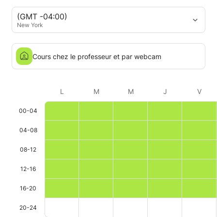
(GMT -04:00)
New York
Cours chez le professeur et par webcam
L
M
M
J
V
00-04
04-08
08-12
12-16
16-20
20-24