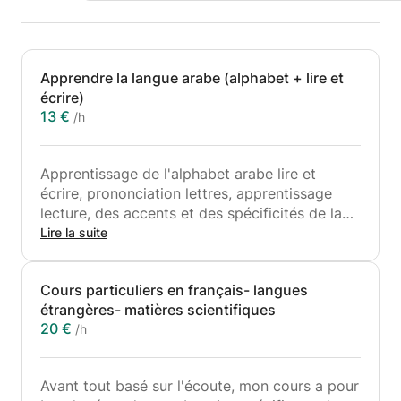
Apprendre la langue arabe (alphabet + lire et
écrire)
13 €
/h
Apprentissage de l'alphabet arabe lire et
écrire, prononciation lettres, apprentissage
lecture, des accents et des spécificités de la
langue.
Lire la suite
Avec un nombre de locuteurs estimé de
environ 375 millions de personnes, au sein du
Cours particuliers en français- langues
monde arabe et de la diaspora arabe, l'arabe
étrangères- matières scientifiques
est de loin la langue sémitique la plus parlée,
20 €
/h
c'est avec plaisir et bienveillance que je vous
invite à me contacter pour suivre mes cours!
Avant tout basé sur l'écoute, mon cours a pour