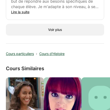
but de répondre aux besoins spécifiques de
chaque élève. Je m'adapte à son niveau, à ses
difficultés et j'établis avec l'élève une relation
Lire la suite
de confiance lui permettant de se sentir à
l'aise et de progresser. Je me base notamment
sur un planning bien organisé qui assure une
Voir plus
certaine stabilité. Je suis très motivée,
patiente, dynamique et je suis confiante, je suis
persévérante et je crois aux progrès de
chacun!
Cours particuliers
Cours d'Histoire
Cours Similaires