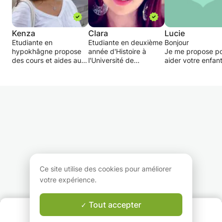
Kenza
Clara
Lucie
Etudiante en
Etudiante en deuxième
Bonjour
hypokhâgne propose
année d'Histoire à
Je me propose p
des cours et aides aux
l'Université de
aider votre enfan
devoirs dans
Bourgogne, je propose
ses devoirs ou d
différentes matières
une aide aux devoirs et
une matière
littéraires pour
aux révisions pour les
(littérature/histoir
collégiens et lycéens.
collégiens et lycéens
Géo/Philosophie) o
en Histoire et en
rencontre des
Anglais.
difficultés. Je pe
Mon but est d'aider
aussi l'aider dans 
l'élève à progresser et
préparation des
à améliorer sa culture
dossiers pour le 
générale tout en
(stage/histoire de 
essayant de lui
et pour le bac (T
transmettre mon intérêt
ainsi que pour la
Ce site utilise des cookies pour améliorer
pour les langues et les
préparations des
votre expérience.
sciences humaines.
oraux.
Mon Objectif est 
mot apprentissag
Tout accepter
QUI SOMMES-NOUS ?
rime plus avec co
Garantie Le-Bon-Prof