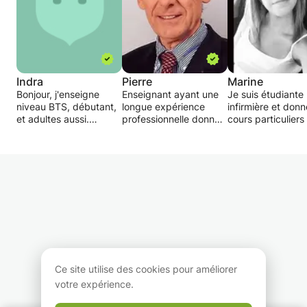
Indra
Pierre
Marine
Bonjour, j'enseigne
Enseignant ayant une
Je suis étudiante
niveau BTS, débutant,
longue expérience
infirmière et don
et adultes aussi.
professionnelle donne
cours particuliers 
Diplomée et
des cours privés pour
et week-ends.
expérimentée je donne
tout élève en difficulté,
des cours de
passagère ou
grammaire, d'initiation,
profonde.
de traduction,de
Remise à niveau dans
l'orale, les rédactions et
les matières de base
exposés.
avec retour aux
Aux jeunes élèves,
fondamentaux de la
j'enseigne l'anglais
langue française
d'une façon ludique. Je
(lecture, orthographe,
suis attentionnée et
grammaire,
patiente envers mes
conjugaison, ...) et des
Ce site utilise des cookies pour améliorer
élèves.
mathématiques.
votre expérience.