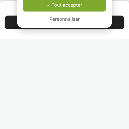
Tout accepter
QUI SOMMES-NOUS ?
Garantie Le-Bon-Prof
Personnaliser
Contacter Romane
4.9
44 401
étoiles
avis
Lisez nos avis
RETROUVEZ-NOUS
INVITEZ VOS AMIS
COURS PARTICULIERS DANS VOTRE PAYS :
TROUVER UN PROF PARTICULIER DANS VOTRE VILLE :