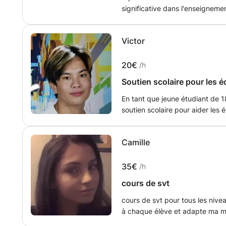
significative dans l'enseigne
personnalisé à domicile pour vous faire pr
principales. Je peux aussi fair
Victor
de gagner en autonomie.
20€
/h
Soutien scolaire pour les éc
En tant que jeune étudiant de 1
soutien scolaire pour aider les é
réussir tout en gagnant un peu 
travail à plein temps, cela me p
Camille
connaissances et mes compétences t
convaincu que je peux apporter
personnalisée aux étudiants qui
35€
/h
matières ou qui ont besoin de s
cours de svt
que tuteur, je suis prêt à m'ad
fournir une assistance efficace
cours de svt pour tous les nive
nouvelles méthodes et à m'adapt
à chaque élève et adapte ma mé
crois que donner des cours de s
de l'élève. Il y a une partie cou