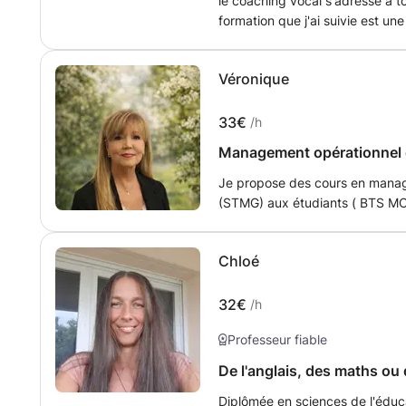
le coaching vocal s'adresse à t
êtes intéressé, contactez moi vi
formation que j'ai suivie est un
fonctionnement physiologique n
la diction, la respiration, la ju
Véronique
voix.
33€
/h
Je propose des cours en manag
(STMG) aux étudiants ( BTS MCO
ou entrepreneurs . Mes accomp
méthodes efficaces et mise en 
Chloé
compétences directement mobili
prise de décision, organisation, 
préparation aux examens. Chaq
32€
/h
objectifs, avec une pédagogie ac
Professeur fiable
pratiques pour progresser rapi
De l'anglais, des maths ou 
Diplômée en sciences de l'éduc