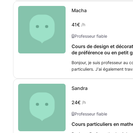
gratifiante pour moi en tant « 
partager ma passion pour l'app
Macha
la vie des étudiants. De plus, 
en poursuivant mes études.
41€
/h
Professeur fiable
Cours de design et décorati
de préférence ou en petit 
Bonjour, je suis professeur au c
particuliers. J'ai également trava
d'artiste et de designer. Je me
Que ce soit pour de la remise 
Sandra
pour le loisir, je suis disponible.
24€
/h
Professeur fiable
Cours particuliers en mat