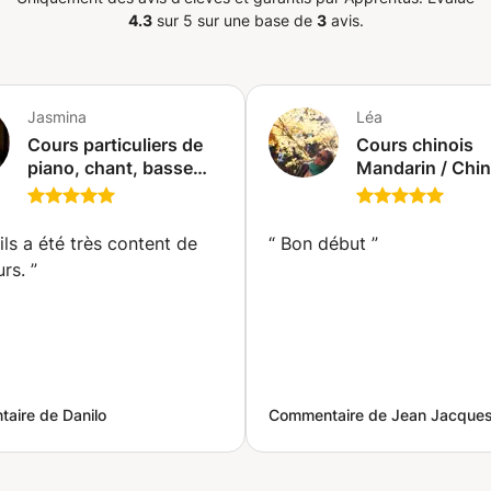
4.3
sur 5 sur une base de
3
avis.
Jasmina
Léa
Cours particuliers de
Cours chinois
piano, chant, basse
Mandarin / Chi
,éveil musical, (Saint-
lessons (particu
Paul)
groupe) (Fréjus
ils a été très content de
“
Bon début
”
rs.
”
aire de Danilo
Commentaire de Jean Jacque