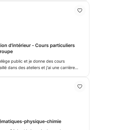
qu'enseignant », car cela me permet de
rentissage et de contribuer positivement à
cela me permet de gagner de l'argent tout
on d'intérieur - Cours particuliers
groupe
ollège public et je donne des cours
illé dans des ateliers et j'ai une carrière
 déplace lorsque c'est près de chez moi.
à nouveau, de la préparation d'examen ou
 A bientôt !
hématiques-physique-chimie