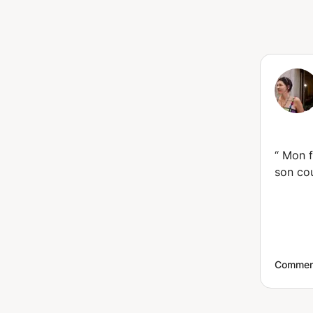
“
Mon f
son cou
Comment