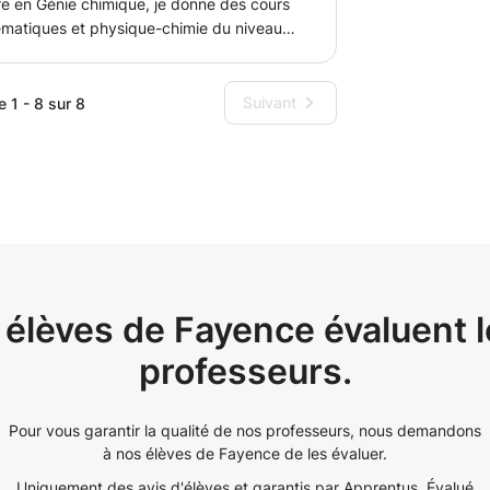
re en Génie chimique, je donne des cours
hématiques et physique-chimie du niveau
 et reçois à domicile sur Antibes et je
gne avec Skype ou avec Whatsapp. Ma
ée sur la méthodologie, l'aide à la
Suivant
e 1 - 8 sur 8
 exercices et l'entrainement par des
répare l'élève à pouvoir effectuer ses
mples et démonstratives afin de bien
pes des raisonnements scientifiques.Je
tive à la valorisation de l'élève pour une
collège et lycée et
ien scolaire notamment en STL et STI.
estions. Au plaisir d'avoir de vos
élèves de Fayence évaluent l
professeurs.
Pour vous garantir la qualité de nos professeurs, nous demandons
à nos élèves de Fayence de les évaluer.
Uniquement des avis d'élèves et garantis par Apprentus.
Évalué