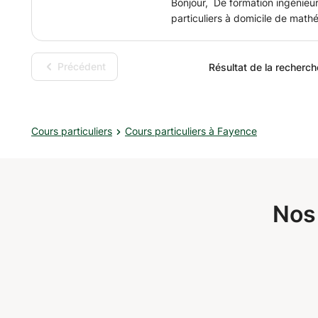
Bonjour, De formation ingénieu
particuliers à domicile de mat
primaire au lycée. Je me déplace
propose aussi des cours en li
méthode d'enseignement est bas
Précédent
Résultat de la recherch
compréhension des cours et des
activités supplémentaires. Je p
exercices avec des méthodes si
comprendre les différentes éta
Cours particuliers
Cours particuliers à Fayence
suis aussi particulièrement atten
maitrise complète des matières. J'ai exercé en 
accompagné des élèves en sout
N'hésitez pas à me poser des qu
nouvelles.
Nos 