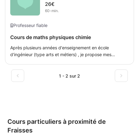
26€
filière donne de réelles chances de réussite dans le monde
60-min.
du travail en se concentrant sur des informations
concrètes et applicable.
Professeur fiable
Cours de maths physiques chimie
Après plusieurs années d'enseignement en école
d'ingénieur (type arts et métiers) , je propose mes
services à des collégiens, lycéens, étudiant en classes
préparatoires scientifiques et économiques, IUT, PACES,
concours infirmiers. Ma méthode repose sur une analyse
1 - 2 sur 2
des difficultés rencontrées, une remise à niveau si
nécessaire (consolidation des bases), une remise en
confiance de l'élève et surtout une mise en pratique au
travers d'exercices personnalisés.
Cours particuliers à proximité de
Fraisses