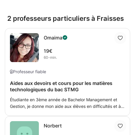
2 professeurs particuliers à Fraisses
Omaima
19€
60-min.
Professeur fiable
Aides aux devoirs et cours pour les matières
technologiques du bac STMG
Étudiante en 3ème année de Bachelor Management et
Gestion, je donne mon aide aux élèves en difficultés et à
ceux qui souhaitent progresser dans les matières
technologies. Ce bac technologique a longtemps été une
Norbert
filière "poubelle" dans laquelle on casait les élèves
difficiles, mais au-delà de cette image dégradante, cette