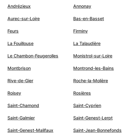
Andrézieux
Annonay
Aurec-sur-Loire
Bas-en-Basset
Feurs
Firminy
La Fouillouse
La Talaudière
Le Chambon-Feugerolles
Monistrol-sur-Loire
Montbrison
Montrond-les-Bains
Rive-de-Gier
Roche-la-Molière
Roisey
Rosières
Saint-Chamond
Saint-Cyprien
Saint-Galmier
Saint-Genest-Lerpt
Saint-Genest-Malifaux
Saint-Jean-Bonnefonds