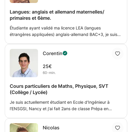
Langues: anglais et allemand maternelles/
primaires et 6ème.
Étudiante ayant validé ma licence LEA (langues
étrangères appliquées) anglais-allemand BAC+3, je suis
disponible pour donner des cours particuliers d’anglais et
d'allemand. J’ai déjà travaillé dans le milieu périscolaire
Corentin
avec l’agence AnglaisPro, avec plusieurs école maternelle
et primaire. Ma motivation principale: mettre à l’aise
25€
l’élève avec l’anglais et/ou l’allemand (deux langues
60-min.
remplies d’opportunités!). Je suis aussi disponible afin
d'aider les élèves pour les devoirs. Classe: maternelle
Cours particuliers de Maths, Physique, SVT
/primaire / 6ème. Les cours peuvent se faire à distance
(Collège / Lycée)
mais aussi à domicile. Plus d'un an d'expérience, je suis
toujours à l'écoute de mes élèves est dévouée ! Au plaisir
Je suis actuellement étudiant en Ecole d'Ingénieur à
de vous lire, Anna
l'ENSGSI, Nancy et j'ai fait 2ans de classe Prépa en
Mathématiques et Physique après mon baccalauréat. Je
propose des cours particuliers de mathématiques,
Nicolas
physique et SVT niveau collège et lycée : OBJECTIF