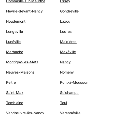
Dombasle-sur-Meurthe
Essey
Fléville-devant-Nancy
Gondreville
Houdemont
Laxou
Longeville
Ludres
Lunéville
Maidières
Marbache
Maxéville
Montigny-lès-Metz
Nancy
Neuves-Maisons
Nomeny
Peltre
Pont-à-Mousson
Saint-Max
Seichamps
Tomblaine
Toul
Vandœuvre-lès-Nancy
Varangéville