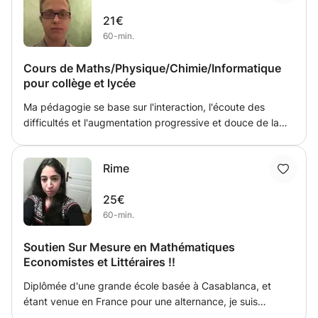
BREVET / BAC Le déroulé de mes séances est le suivant :
21€
-Relecture du cours avec explications des points de
60-min.
difficulté. -Reprise des exercices fait en cours. -Exercices
supplémentaires pour vérifier les acquis. Je suis
Cours de Maths/Physique/Chimie/Informatique
disponible dans tout Nancy, en semaine et les week-ends.
pour collège et lycée
Ma pédagogie se base sur l'interaction, l'écoute des
difficultés et l'augmentation progressive et douce de la
difficulté pour une meilleure appréhension des concepts.
Actuellement en licence 3 en physique à l'université et
Rime
possédant une équivalence licence informatique obtenue
au sein d'un école d'ingénieur, j'ai pour objectif de devenir
25€
enseignant. Ainsi, j'ai le souhait d'effectuer une première
60-min.
approche en donnant des cours particuliers à domicile
dans le domaine des maths, de la physique pour le
Soutien Sur Mesure en Mathématiques
collège et le lycée, ainsi que de l'informatique pour le
Economistes et Littéraires !!
lycée en particulier.
Diplômée d'une grande école basée à Casablanca, et
étant venue en France pour une alternance, je suis
enseignante de mathématiques depuis des années, par