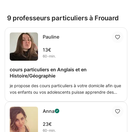
9 professeurs particuliers à Frouard
Pauline
13€
60-min.
cours particuliers en Anglais et en
Histoire/Géographie
je propose des cours particuliers à votre domicile afin que
vos enfants ou vos adolescents puisse apprendre des
matières telles que l'anglais ou bien même
l'histoire/géographie. Je pourrais aussi aider vos enfants à
Anna
faire leurs devoir. Pour information je pourrais aider aussi
les adolescents qui souhaite s'entrainer pour le Grand oral
23€
ou alors leurs contrôles.
60-min.