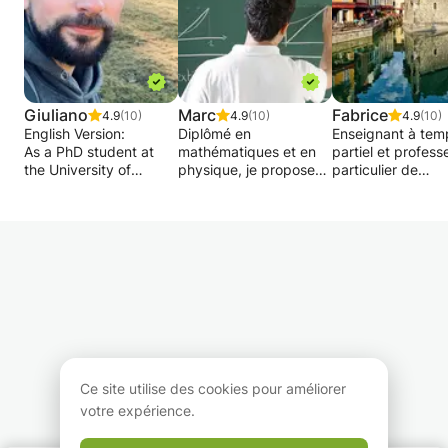
Giuliano
Marc
Fabrice
4.9
(10)
4.9
(10)
4.9
(10)
English Version:
Diplômé en
Enseignant à tem
As a PhD student at
mathématiques et en
partiel et profess
the University of
physique, je propose
particulier de
Geneva, I serve as a
mon aide aux élèves
Mathématiques, 
regular tutor assistant
qui rencontrent des
Physique et
for exercises classes
difficultés dans ces
d'informatique po
and ECUS exams at a
deux matières. Mon
niveaux collège e
private school.
approche consiste à
lycée, ou jusqu'à
revoir avec eux les
deuxième année 
Every session is
points clés des cours
l'université, class
tailored to the
et à les assister dans
préparatoire et g
students' needs,
leurs devoirs, que ce
école, je me dédi
emphasizing the adage
soit à domicile ou par le
l’enseignement à
"practice makes
biais de séances en
domicile, je prop
perfect." My approach
ligne via webcam.
des cours aux él
Ce site utilise des cookies pour améliorer
focuses on deepening
N'hésitez pas à me
de tout niveau,
votre expérience.
understanding and
contacter pour une
motivés, prêts à
practical application
première demande ; je
s’investir, désiran