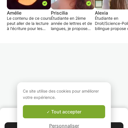
Amélie
Priscilia
Alexia
Le contenu de ce cours
Étudiante en 2ème
Étudiante en
peut aller de la lecture
année de lettres et de
Droit/Science-Pol
à l'écriture pour les
langues, je propose
bilingue propose 
plus jeunes, en passant
des cours de soutien
d'anglais jusqu'au
par la conjugaison, la
scolaire en anglais et
niveau Terminale.
syntaxe et
en français. Mon but
--> Spécialisatio
l'orthographe jusqu'aux
est d'aider aux devoirs
les bac de série
attentes
pour et réviser les
générale, je vous
rédactionnelles du
leçons avec l'élève
à constituer vos
collège et du lycée.
pour l'aider à mieux
dossiers pour les
comprendre et
de langue.
assimiler ce qu'on lui
Je suis parfaitem
demande, tant au
bilingue et
niveau du cours en lui
m'adapterais à vo
même qu'au niveau de
niveau et votre b
Ce site utilise des cookies pour améliorer
la méthodologie.
personnel.
votre expérience.
--> En prévision 
voyage, préparat
d'un bagage
Tout accepter
QUI SOMMES-NOUS ?
linguistique pour 
Garantie Le-Bon-Prof
débrouiller lors d
Personnaliser
vacances dans u