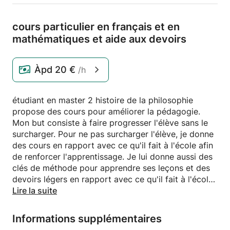
cours particulier en français et en
mathématiques et aide aux devoirs
Àpd
20 €
/h
étudiant en master 2 histoire de la philosophie
propose des cours pour améliorer la pédagogie.
Mon but consiste à faire progresser l'élève sans le
surcharger. Pour ne pas surcharger l'élève, je donne
des cours en rapport avec ce qu'il fait à l'école afin
de renforcer l'apprentissage. Je lui donne aussi des
clés de méthode pour apprendre ses leçons et des
devoirs légers en rapport avec ce qu'il fait à l'école
pour éviter de surcharger l'élève. Je fournis
Lire la suite
quotidiennement un rapport d'avancement aux
parents.
Informations supplémentaires