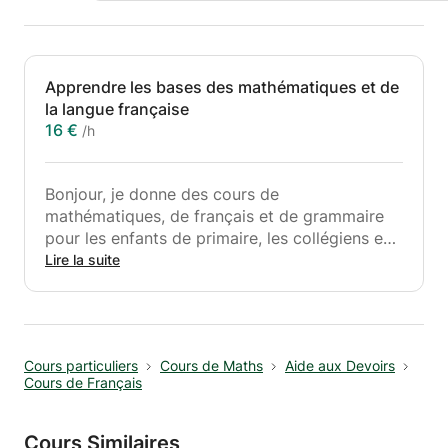
Apprendre les bases des mathématiques et de
la langue française
16 €
/h
Bonjour, je donne des cours de
mathématiques, de français et de grammaire
pour les enfants de primaire, les collégiens en
classe de sixième. Mon objectif consiste à
Lire la suite
apporter des bases en mathématiques, en
français et en grammaire. Mes cours cherchent
aussi à donner des méthodes de travail à votre
enfant et à rattraper le retard dans ces
Cours particuliers
Cours de Maths
Aide aux Devoirs
matières. Ces cours sont destinés pour des
Cours de Français
enfants ayant besoin d'aide. Je ne donne pas
des devoirs pour éviter de les surcharger. Les
cours alterneront entre l'exposition d'une
Cours Similaires