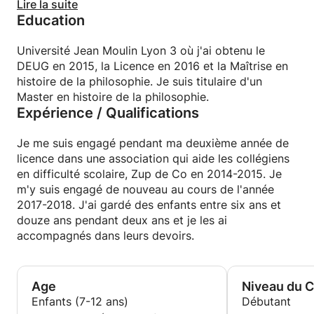
avec l'élève sur ses projets, ce qu'il a envie de faire
Lire la suite
Education
sans rentrer dans sa vie privée. Je cherche des
élèves qui ouvrent la porte à la discussion et
l'échange avec le calme. Aussi, je cherche à donner
Université Jean Moulin Lyon 3 où j'ai obtenu le
des aides aux devoirs et des cours aux élèves en qui
DEUG en 2015, la Licence en 2016 et la Maîtrise en
les parents ont confiance en moi.
histoire de la philosophie. Je suis titulaire d'un
Master en histoire de la philosophie.
Expérience / Qualifications
Je me suis engagé pendant ma deuxième année de
licence dans une association qui aide les collégiens
en difficulté scolaire, Zup de Co en 2014-2015. Je
m'y suis engagé de nouveau au cours de l'année
2017-2018. J'ai gardé des enfants entre six ans et
douze ans pendant deux ans et je les ai
accompagnés dans leurs devoirs.
Age
Niveau du 
Enfants (7-12 ans)
Débutant