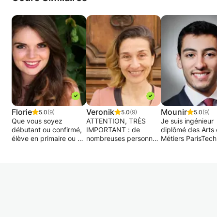
notion et son application dans des exercices.
Ces cours donnent aussi des méthodes
d'apprentissage des notions.
Florie
Veronik
Mounir
5.0
(9)
5.0
(9)
5.0
(9)
Que vous soyez
ATTENTION, TRÈS
Je suis ingénieur
débutant ou confirmé,
IMPORTANT : de
diplômé des Arts 
élève en primaire ou en
nombreuses personnes
Métiers ParisTech 
5e année de FAC,
me contactent et
suivi une classe
étudiant erasmus ou
contactent d'autres
préparatoire, cum
stagiaire étranger ou
profs en même temps.
une expérience d
encore confronté au
Ne m'écrivez QUE si
professeur particu
français dans le cadre
vous souhaitez des
en mathématique
de votre profession, je
cours avec moi.
plus de 10 ans. 
vous propose des
objectif est d'aide
cours adaptés à votre
votre enfant à
niveau, vos objectifs et
Bonjour,
atteindre son plei