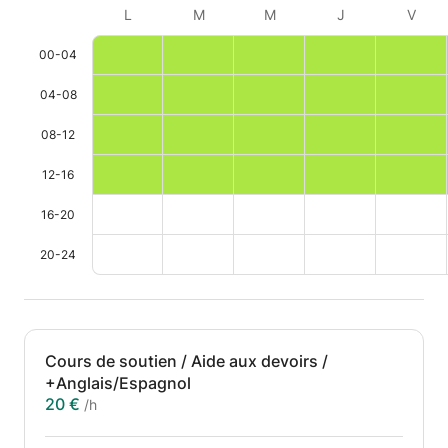
L
M
M
J
V
00-04
04-08
08-12
12-16
16-20
20-24
Cours de soutien / Aide aux devoirs /
+Anglais/Espagnol
20 €
/h