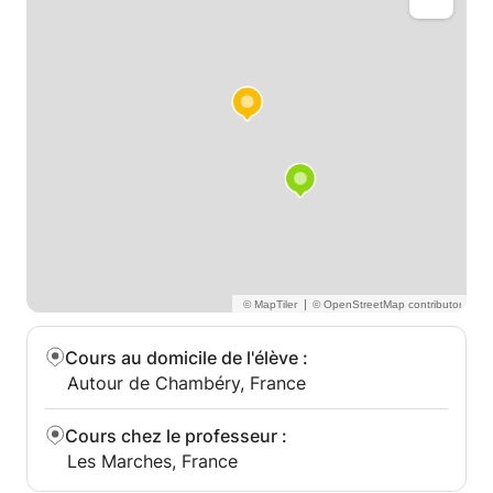
d'espagnol
Niveaux :
- Primaire (toutes les matières)
- Collège (toutes les matières)
- Lycée (Seconde : toutes les matières ; 1ère et
Terminales : Bac ES)
- Bac+1 : Introduction au droit, préparation en vue
d'une licence de droit
Disponibilité : tous les jours à partir du 3 janvier
2017
|
Cours au domicile de l'élève
:
Autour de Chambéry, France
Cours chez le professeur
:
Les Marches, France