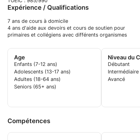
droit international. Mais je donne des cours pour
TOEIC : 985/990
Expérience / Qualifications
toutes les matières aux niveaux primaire et collège.
7 ans de cours à domicile
4 ans d'aide aux devoirs et cours de soutien pour
primaires et collégiens avec différents organismes
Age
Niveau du 
Enfants (7-12 ans)
Débutant
Adolescents (13-17 ans)
Intermédiaire
Adultes (18-64 ans)
Avancé
Seniors (65+ ans)
Compétences