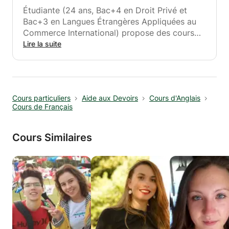
Étudiante (24 ans, Bac+4 en Droit Privé et
Bac+3 en Langues Étrangères Appliquées au
Commerce International) propose des cours
particuliers : de soutien scolaire, d'aide aux
Lire la suite
devoirs, de préparation d'examens...
Niveaux : Primaire, Collège, Lycée + L1 Droit
ou LEA
Cours particuliers
Aide aux Devoirs
Cours d'Anglais
Cours de Français
Toutes matières (à l'exception des matières
scientifiques pour le Bac S)
Cours Similaires
Langues : Anglais et Espagnol.
A domicile (Chambéry et alentours ; ainsi que
Les Marches 73800 et alentours) ou à la
Médiathèque de Chambéry.
Expérience : 7 ans de cours à domicile ainsi
que aide aux devoirs avec différents