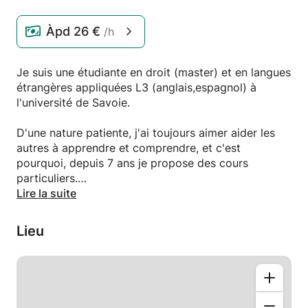
Àpd
26 €
/h
Je suis une étudiante en droit (master) et en langues
étrangères appliquées L3 (anglais,espagnol) à
l'université de Savoie.
D'une nature patiente, j'ai toujours aimer aider les
autres à apprendre et comprendre, et c'est
pourquoi, depuis 7 ans je propose des cours
particuliers.
Lire la suite
Au domicile de l'élève, à mon domicile (73800 Les
Marches) ou à la médiathèque de Chambéry
Lieu
(73000).
Nature des cours : aide aux devoirs, soutien
scolaire, remise à niveau, préparation du brevet des
collèges ou du baccalauréat ES, cours d'anglais et