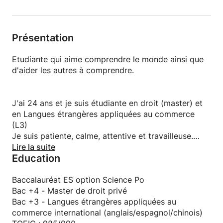
Présentation
Etudiante qui aime comprendre le monde ainsi que
d'aider les autres à comprendre.
J'ai 24 ans et je suis étudiante en droit (master) et
en Langues étrangères appliquées au commerce
(L3)
Je suis patiente, calme, attentive et travailleuse.
J'ai de l'expérience avec les enfants, que ce soit
Lire la suite
Education
pour une simple garde ou pour du soutien scolaire.
Et j'ai déjà donnée des cours à des élèves en grande
difficulté scolaire de tout âge.
Baccalauréat ES option Science Po
Bac +4 - Master de droit privé
Mes matières de prédilections sont : l'histoire, la
Bac +3 - Langues étrangères appliquées au
géographie, le français, la science politique et le
commerce international (anglais/espagnol/chinois)