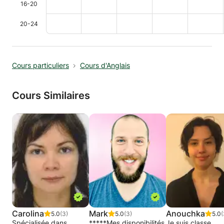
16-20
20-24
Cours particuliers
Cours d'Anglais
Cours Similaires
Carolina
Mark
Anouchka
5.0
(3)
5.0
(3)
5.0
(
Spécialisée dans
*****Mes disponibilités
Je suis classe