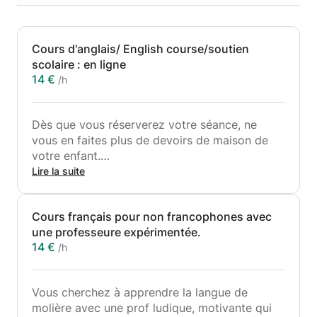
Cours d'anglais/ English course/soutien
scolaire : en ligne
14 €
/h
Dès que vous réserverez votre séance, ne
vous en faites plus de devoirs de maison de
votre enfant.
Lire la suite
Des cours ludique animés par des jeux
éducatifs,pour apprendre les règles
Cours français pour non francophones avec
grammaticales, la conjugaison des verbes et
une professeure expérimentée.
surtout la communication.
14 €
/h
Vous cherchez à apprendre la langue de
molière avec une prof ludique, motivante qui