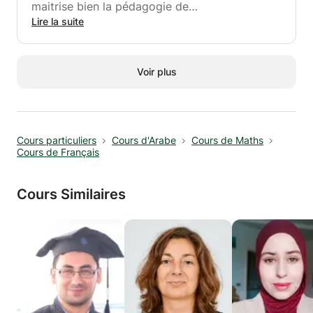
maitrise bien la pédagogie de
l'enseignement...!
Lire la suite
- Alphabétisation
- vocabulaire
Voir plus
- Grammaire
- Conjugaison
- Expression écrite
Cours particuliers
Cours d'Arabe
Cours de Maths
N'hésitez de réserver votre place dans les plus
Cours de Français
brefs délais.
Cours Similaires