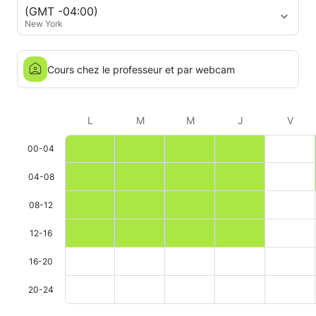
(GMT -04:00)
New York
Cours chez le professeur et par webcam
L
M
M
J
V
00-04
04-08
08-12
12-16
16-20
20-24