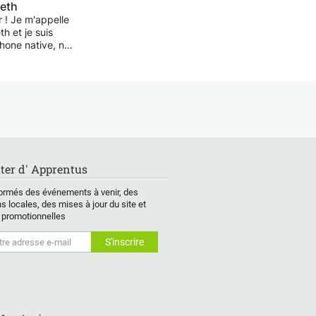
beth
 ! Je m'appelle
th et je suis
hone native, née
ée à Brisbane,
ralie. Je vis
lement dans la
ique région de la
de la Loire, en
 et je serais
'aider toute
ne souhaitant
er son anglais.
ter d' Apprentus
rends moi-même
ormés des événements à venir, des
ais et j'ai atteint
s locales, des mises à jour du site et
au B1. Je
 promotionnelles
nds donc à la
s défis et
usiasme liés à
entissage d'une
e langue. C'est
oi je m'efforce
er un
nnement