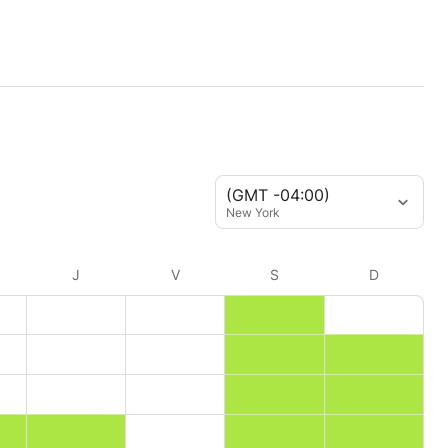
(GMT -04:00)
New York
J
V
S
D