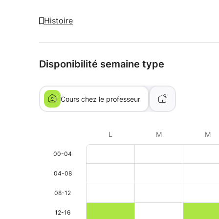
Histoire
Disponibilité semaine type
Cours chez le professeur
L
M
M
00-04
04-08
08-12
12-16