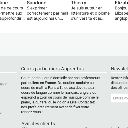
tine
Sandrine
Thierry
Eliza
f de ce cours
S'exprimer
Je suis auteur en
Bonjour
ermettre aux
correctement par mail
littérature et diplômé
Elizabe
'approfondir
est aujourd'hui un
d’université et je
anglop
rise de la
exercice de plus en
propose des cours de
et élev
glaise orale.
plus difficile, et peut
français, de la primaire
en Aust
our les
avoir des
au lycée et d’anglais
actuel
s et jusqu'au
conséquences
jusqu'en 3ème. Que ce
magnif
, des objectifs
néfastes.
soit pour mieux
vallée 
fs seront fixés
Tournures de phrases
comprendre les textes,
France,
ement.
Phrases types par
progresser à l’oral ou
ravie d
nement
catégorie de courrier
préparer le DNB (pour
person
 en fonction
Expressions à éviter
les nouveaux arrivants
amélior
Cours particuliers Apprentus
Newslet
es d’intérêt
Présentation
en France) ou le bac
e, le but étant
Polices à éviter
de français, je
J'app
Cours particuliers à domicile par nos professeurs
Restez inf
re atteindre
m’adapte à chaque
le franç
particuliers en France. Du soutien scolaire ou
discussion
us ?
ité et une
élève avec des cours
le nive
cours de math à Paris à l'aide aux devoirs aux
des offres
 l'oral sur des
sur-mesure. Le petit
compre
s
cours de langue comme le français, anglais ou
 le
bonus : il m'arrive
fois le
espagnol à Lyon ou cours de musique comme le
nt, des sujets
d'apporter l’un de mes
l'entho
&
piano, la guitare, ou le violon à Lille. Contactez
les jours" et
livres (roman, BD ou
l'appr
nos profs gratuitement avant de fixer votre
é.
jeunesse) pour le
nouvell
rendez-vous !
x
partager avec mes
pourqu
élèves — une manière
de cré
Avis des clients
sympa de rendre les
enviro