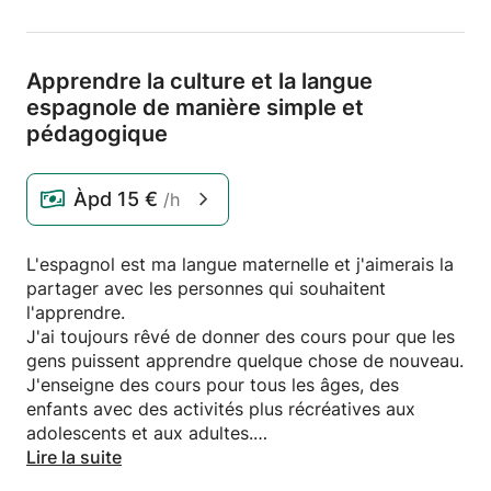
Apprendre la culture et la langue
espagnole de manière simple et
pédagogique
Àpd
15 €
/h
L'espagnol est ma langue maternelle et j'aimerais la
partager avec les personnes qui souhaitent
l'apprendre.
J'ai toujours rêvé de donner des cours pour que les
gens puissent apprendre quelque chose de nouveau.
J'enseigne des cours pour tous les âges, des
enfants avec des activités plus récréatives aux
adolescents et aux adultes.
Vous pouvez apprendre la grammaire espagnole, la
Lire la suite
chose la plus élémentaire au cas où vous voyageriez