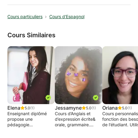
Cours particuliers
Cours d'Espagnol
Cours Similaires
Elena
Jessamyne
Oriana
5.0
(1)
5.0
(1)
5.0
(1)
Enseignant diplômé
Cours d’Anglais et
Cours personnali
propose une
d’expression écrite&
fonction des beso
pédagogie
orale, grammaire.
de l'étudiant. Util
individualisée.
Cours d’espagnol,
de différentes
Je suis une
conjugaison et
stratégies