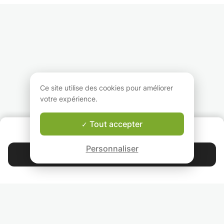
professeure d'espagnol
expression écrite.
d'apprentissage 
native ayant fait
Réalisation des
fonction de l'âge,
master
exercices, préparation
axées sur les 4
d'enseignement. J'ai
d’oraux.
compétences
beaucoup
Rédaction, s’exprimer à
linguistiques
d'experience avec les
l’oral. Prononciation+
(compréhension e
élèves entre 8 et 17
écriture et orthographe
production orale 
ans, et j'ai donnée
et enfin rédaction.
écrite).
cours pour les adultes
Dans les cours à
de plus de 65 ans.
domicile pour enf
Ce site utilise des cookies pour améliorer
des activités lud
votre expérience.
sont utilisées dan
but d'apprendre 
d'enrichir le
Tout accepter
QUI SOMMES-NOUS ?
vocabulaire.
Garantie Le-Bon-Prof
Personnaliser
Contacter Khadija
4.9
44 392
étoiles
avis
Lisez nos avis