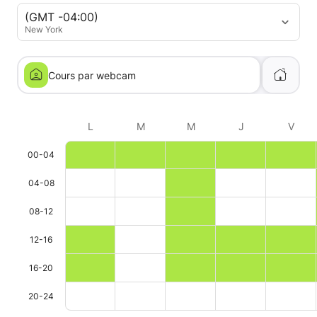
(GMT -04:00)
New York
Cours par webcam
L
M
M
J
V
00-04
04-08
08-12
12-16
16-20
20-24