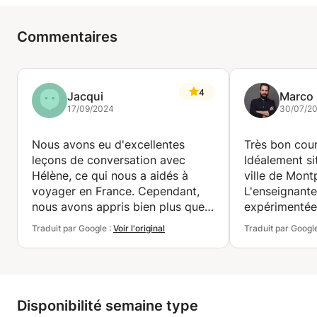
Commentaires
4
Jacqui
Marco
17/09/2024
30/07/2
Nous avons eu d'excellentes
Très bon cour
leçons de conversation avec
Idéalement sit
Hélène, ce qui nous a aidés à
ville de Montp
voyager en France. Cependant,
L'enseignante
nous avons appris bien plus que
expérimentée 
la langue. Hélène nous a
anglais, espa
Traduit par Google :
Voir l'original
Traduit par Googl
également donné un excellent
Nous recomm
aperçu de la culture française et
des conseils de voyage locaux.
Merci !
Disponibilité semaine type