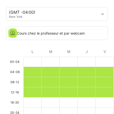
(GMT -04:00)
New York
Cours chez le professeur et par webcam
L
M
M
J
V
00-04
04-08
08-12
12-16
16-20
20-24