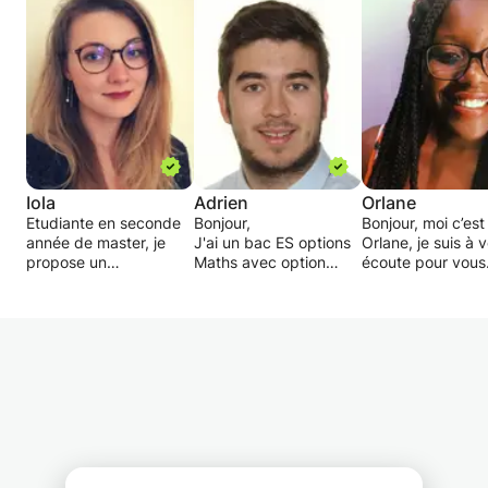
Iola
Adrien
Orlane
Etudiante en seconde
Bonjour,
Bonjour, moi c’est
année de master, je
J'ai un bac ES options
Orlane, je suis à 
propose un
Maths avec option
écoute pour vous
accompagnement
européenne Mention
proposer des cou
personnalisé aux
Félicitations du Jury.
avec une pédago
élèves éprouvant des
Je suis aujourd'hui en
individualisée.
difficultés. Mon but est
Master 1 de droit
de prouver à celui-ci
public, j'ai aussi fait
Le but étant de v
qu'il est capable.
une classe préparatoire
aider à progresser
J'assure un suivi et des
ENS D1 droit économie
surmonter vos
exercices de
gestion.
difficultés sans p
compréhension
Je suis pédagogue, à
autant vous oppre
supplémentaires si
l'écoute et j'ai
J'accorde une
besoin.
l'ambition de faire
attention particul