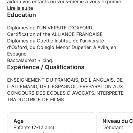
aidera vos enfants ou vous-même à vous exprimer
dans la langue que vous souhaitez améliorer, je vous
Lire la suite
Education
proposerai des cours denses et adaptés à votre
niveau, votre caractère, quel que soit votre âge. J'ai
vécu dans les pays des langues que j'enseigne.
Diplômes de l'UNIVERSITE D'OXFORD.
J'aime le cinéma, les randonnées, les chevaux les
Certification of the ALLIANCE FRANCAISE
animaux, les voyages, la lecture.
Diplômes du Goethe Institut, de l'université
IN A FEW WORDS
d'Oxford, du Colegio Menor Duperier, à Avila, en
Hello, I live in Montpellier in aXIXth century house. I
Espagne.
am a mature and experienced woman, friendly,
Baccalauréat + cinq.
Expérience / Qualifications
welcoming, who will know how to put students at
ease while giving them rules and structures to
progress. Gifted with a real intuition, oral expression
ENSEIGNEMENT DU FRANCAIS, DE L ANGLAIS, DE
that will help adults or children to express
L ALLEMAND, DE L ESPAGNOL. PREPARATION AUX
themselves in the language they want to improve, I
CONCOURS DES ECOLES D AVOCATS.INTERPRETE
will offer you classes adapted to your level, your
TRADUCTRICE DE FILMS
character, whatever your age. I have lived in the
countries of the languages I teach. I love cinema,
hiking, horses, animals, travel, reading.
Age
Niveau du 
Enfants (7-12 ans)
Débutant