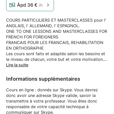
Àpd
36 €
/h
COURS PARTICULIERS ET MASTERCLASSES pour l'
ANGLAIS, l' ALLEMAND, l' ESPAGNOL.
ONE TO ONE LESSONS AND MASTERCLASSES FOR
FRENCH FOR FOREIGNERS
FRANCAIS POUR LES FRANCAIS, REHABILITATION
EN ORTHOGRAPHE
Les cours sont faits et adaptés selon les besoins et
le niveau de chacun, votre but et votre motivation.
Les cours par webcam sont réservés, de préférence,
Lire la suite
aux étudiants vivant loin ou à l'étranger.
ONE TO ONE courses : tailored made lessons
Informations supplémentaires
according to your goals and wishes.
Language test to focus on your lacks and priorities.
Cours en ligne : donnés sur Skype. Vous devrez
The courses by webcam are mainly dedicated to
donc avoir une adresse Skype valide, savoir la
students who wish to learn french but live faraway
transmettre à votre professeur. Vous êtes donc
from France and wish to attend tuitions offered by a
responsable de votre capacité technique à
native.
communiquer sur Skype.