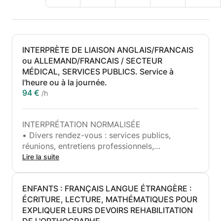
INTERPRÈTE DE LIAISON ANGLAIS/FRANCAIS
ou ALLEMAND/FRANCAIS / SECTEUR
MÉDICAL, SERVICES PUBLICS. Service à
l'heure ou à la journée.
94 €
/h
INTERPRÉTATION NORMALISÉE
• Divers rendez-vous : services publics,
réunions, entretiens professionnels,
Rendez-vous au bureau ou à domicile pour
Lire la suite
interpréter des conversations téléphoniques
→ INTERPRÉTATION TECHNIQUE
ENFANTS : FRANÇAIS LANGUE ÉTRANGÈRE :
• Rendez-vous techniques, entretiens dans des
ÉCRITURE, LECTURE, MATHÉMATIQUES POUR
contextes juridiques et médicaux : hôpitaux,
EXPLIQUER LEURS DEVOIRS REHABILITATION
cliniques