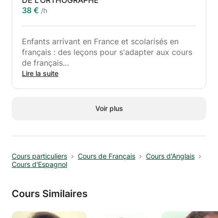
DE L'ORTHOGRAPHE
38 €
/h
Enfants arrivant en France et scolarisés en
français : des leçons pour s'adapter aux cours
de français
Si votre enfant a des difficultés à comprendre
Lire la suite
sa tâche à cause de la langue, je peux l'aider.
Classes : CP, CE1, CE2, CM1, CM2
Voir plus
Cours particuliers
Cours de Français
Cours d'Anglais
Cours d'Espagnol
Cours Similaires