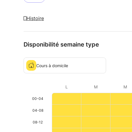
Histoire
Disponibilité semaine type
Cours à domicile
L
M
M
00-04
04-08
08-12