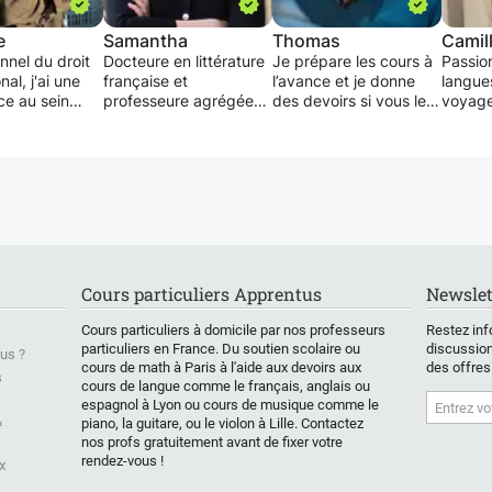
e
Samantha
Thomas
Camil
nnel du droit
Docteure en littérature
Je prépare les cours à
Passio
nal, j'ai une
française et
l’avance et je donne
langue
ce au sein
professeure agrégée
des devoirs si vous le
voyage
ations
de lettres modernes, je
souhaitez. Niveau
échange
onales et je
propose des cours
débutant à expert (de
suis po
uramment le
particuliers de français
A0 à C1).
langue
t l'anglais.
en soutien scolaire
Je m'adapte à tout
niveau 
é de langues
(niveau collège, niveau
type de public (à partir
J'ador
ation,
lycée, niveau licence,
de 13 ans) et de
astuce
e le français et
master et doctorat de
demande : culture
aider 
 depuis plus de
lettres modernes,
française, business,
progre
préparation aux
grammaire,
(à tra
Cours particuliers Apprentus
Newslet
se des cours
concours du CAPES et
conjugaison,
musiqu
lisés, adaptés
de l'Agrégation en
discussions,
des vi
Cours particuliers à domicile par nos professeurs
Restez inf
iveau et à vos
Lettres Modernes), en
prononciation,
applica
particuliers en France. Du soutien scolaire ou
discussion
us ?
. Que vous
français langue
vocabulaire,
l'appr
cours de math à Paris à l'aide aux devoirs aux
des offres
z améliorer
étrangère ou en
compréhension orale et
langue
s
cours de langue comme le français, anglais ou
ammaire, votre
accompagnement de
écrite, expression
espagnol à Lyon ou cours de musique comme le
ation ou votre
vos projets
écrite, français des
Je vou
&
piano, la guitare, ou le violon à Lille. Contactez
ion, je vous
professionnels.
affaires, etc. En résumé
des co
nos profs gratuitement avant de fixer votre
gnerai dans
: vous me dîtes ce que
(frança
rendez-vous !
x
ogression
Que ce soit pour une
vous voulez faire, et on
espagn