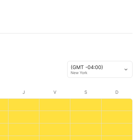
(GMT -04:00)
New York
J
V
S
D