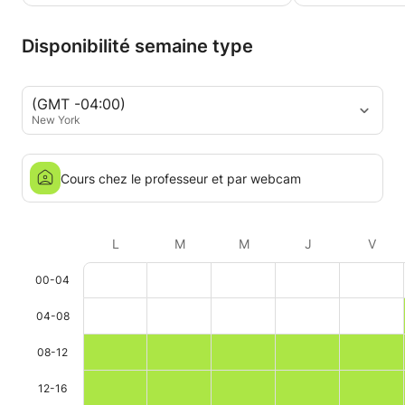
Disponibilité semaine type
(GMT -04:00)
New York
Cours chez le professeur et par webcam
L
M
M
J
V
00-04
04-08
08-12
12-16