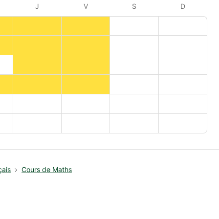
J
V
S
D
çais
Cours de Maths