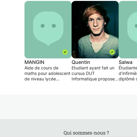
MANGIN
Quentin
Salwa
Aide de cours de
Etudiant ayant fait un
Étudiant
maths pour adolescent
cursus DUT
d'infirmiè
de niveau lycée
Informatique propose
diplômé 
Maximum !
une aide pédagogique
baccalau
dans le domaine des
S. Une ai
Mathématiques, de
préparat
l'Informatique et de la
interroga
Chimie dans le but
explicati
d'améliorer,
pour un é
approfondir les
la primai
connaissances dans
niveau 3
ces domaines et faire
des devo
Qui sommes-nous ?
progresser l'élève dans
chaque l