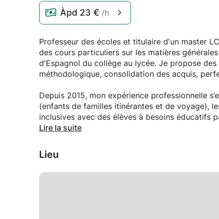
Àpd
23 €
/h
Professeur des écoles et titulaire d'un master 
des cours particuliers sur les matières générale
d'Espagnol du collège au lycée. Je propose des c
méthodologique, consolidation des acquis, perfe
Depuis 2015, mon expérience professionnelle s’
(enfants de familles itinérantes et de voyage), l
inclusives avec des élèves à besoins éducatifs pa
troubles du comportement...) ce qui m’a permis 
Lire la suite
acquis au fil des années des connaissances sur 
apprentissages afin que chaque élève avec ses p
Lieu
apprendre.