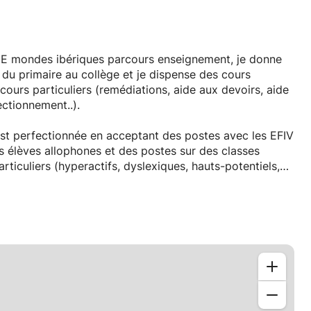
LCE mondes ibériques parcours enseignement, je donne
s du primaire au collège et je dispense des cours
ours particuliers (remédiations, aide aux devoirs, aide
ctionnement..).
est perfectionnée en acceptant des postes avec les EFIV
es élèves allophones et des postes sur des classes
rticuliers (hyperactifs, dyslexiques, hauts-potentiels,
de construire des pratiques pédagogiques variées. J'ai
différents dispositifs pédagogiques propices aux
articularités puisse se construire, comprendre et