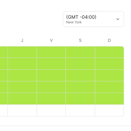
(GMT -04:00)
New York
J
V
S
D