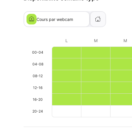
Cours par webcam
L
M
M
00-04
04-08
08-12
12-16
16-20
20-24