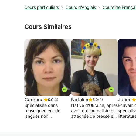
Cours particuliers
Cours d'Anglais
Cours de França
Cours Similaires
Carolina
Nataliia
Julien
5.0
(3)
5.0
(3)
Spécialisée dans
Native d'Ukraine, après
Écrivain 
l'enseignement de
avoir été journaliste et
spécialis
langues non
attachée de presse en
littératur
maternelles, j'enseigne
Ukraine, je propose
j'exerce 
le FLE, l'anglais et le
des cours particuliers
indépend
portugais de façon
d'ukrainien et de russe
l'intentio