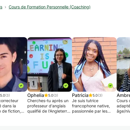
is
Cours de Formation Personnelle (Coaching)
Ophelia
Patricia
Ambr
5.0
(3)
5.0
(3)
5.0
(3)
correcteur
Cherches-tu après un
Je suis tutrice
Cours 
é dans la
professeur d'anglais
francophone native,
adapté
e de fiction,
qualifié de l'Angleterre?
passionnée par les
âge/niv
mon activité
Tu as la possibilité de
langues, la culture, la
Prépar
ante à
t'améliorer en anglais
mode et les voyages.
épreuv
n d'auteurs,
tout en étant encadré
Ayant vécu dans 4
baccal