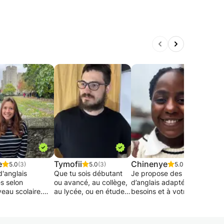
e
Tymofii
Chinenye
Na
5.0
(3)
5.0
(3)
5.0
(3)
d'anglais
Que tu sois débutant
Je propose des cours
Je pr
s selon
ou avancé, au collège,
d’anglais adaptés à vos
appr
eau scolaire.
au lycée, ou en études
besoins et à votre
d'ap
ation aux
supérieures, mes cours
niveau. Que vous
pers
es du
d’anglais sont faits
soyez débutant ou plus
activ
auréat/anglais
pour t’aider à
avancé, mes séances
une 