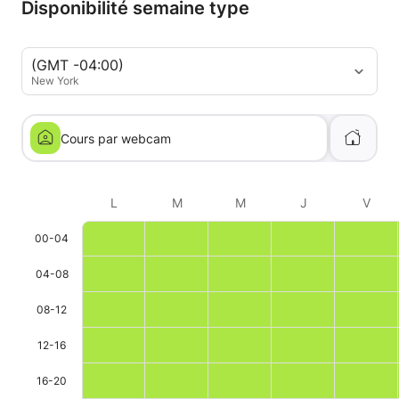
Disponibilité semaine type
(GMT -04:00)
New York
Cours par webcam
L
M
M
J
V
00-04
04-08
08-12
12-16
16-20