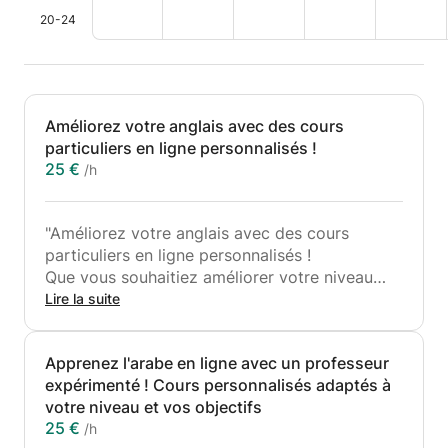
20-24
Améliorez votre anglais avec des cours
particuliers en ligne personnalisés !
25 €
/h
"Améliorez votre anglais avec des cours
particuliers en ligne personnalisés !
Que vous souhaitiez améliorer votre niveau
d'anglais pour le travail, les études ou les
Lire la suite
voyages, je propose des cours adaptés à vos
besoins et à votre rythme.
Apprenez l'arabe en ligne avec un professeur
Cours interactifs et engageants
expérimenté ! Cours personnalisés adaptés à
Thèmes variés : conversation, grammaire,
votre niveau et vos objectifs
vocabulaire, préparation aux examens...
25 €
/h
Horaires flexibles pour s'adapter à votre