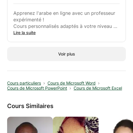
emploi du temps
Contactez-moi pour réserver votre cours et
Apprenez l'arabe en ligne avec un professeur
commencez à progresser en anglais dès
expérimenté !
aujourd'hui !
Cours personnalisés adaptés à votre niveau et
vos objectifs
Lire la suite
Méthode interactive et dynamique pour une
progression rapide
Possibilité de choisir entre l'arabe classique et
Voir plus
l'arabe dialectal
Horaires flexibles pour s'adapter à votre
emploi du temps
Rejoignez nos cours en ligne et découvrez la
Cours particuliers
Cours de Microsoft Word
richesse de la langue arabe !
Cours de Microsoft PowerPoint
Cours de Microsoft Excel
Cours Similaires