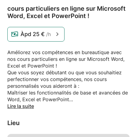
cours particuliers en ligne sur Microsoft
Word,
Excel et PowerPoint !
Àpd
25 €
/h
Améliorez vos compétences en bureautique avec
nos cours particuliers en ligne sur Microsoft Word,
Excel et PowerPoint !
Que vous soyez débutant ou que vous souhaitiez
perfectionner vos compétences, nos cours
personnalisés vous aideront à :
Maîtriser les fonctionnalités de base et avancées de
Word, Excel et PowerPoint
Créer des documents professionnels et des
Lire la suite
présentations percutantes
Gagner en productivité et en efficacité dans votre
Lieu
travail
Nos cours sont adaptés à vos besoins et à votre