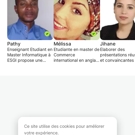
Pathy
Mélissa
Jihane
Enseignant Etudiant en
Etudiante en master de
Elaborer des
Master Informatique à
Commerce
présentations réu
ESGI propose une
international en anglais
et convaincantes 
pédagogie
et italien, je propose
individualisée. Mon but
des cours de français,
Je vous propose 
de faire progresser
d'anglais, et
vous accompagn
l’élève sans le
d'espagnol dans le
dans la réalisatio
surcharger. Je donne
cadre de la préparation
vos présentations
des devoirs après
aux différents examens
vos objectifs et v
chaque leçon et fournis
clefs (Brevet ou le
attentes. et une
périodiquement des
Baccalauréat).
exploitation opti
rapports
Je propose aussi du
de l'outil PowerPo
d'avancement.
soutien scolaire en
pour en tirer le me
ciblant les lacunes de
pour animer et illu
Cette formation est
l'élève dans le but de
vos propos.
Ce site utilise des cookies pour améliorer
adaptée à tous les
les palier afin d'aider
votre expérience.