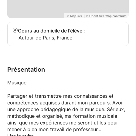
guider dans leur apprentissage, à la fois dans leur
univers musical et dans des styles nouveaux, tantôt
en développant sur leurs facilités tantôt en
|
travaillant sur leurs difficultés : le tout par une
approche ludique.
Cours au domicile de l'élève
:
Autour de Paris, France
Présentation
Musique
Partager et transmettre mes connaissances et
compétences acquises durant mon parcours. Avoir
une approche pédagogique de la musique. Sérieux,
méthodique et organisé, ma formation musicale
ainsi que mes expériences me seront utiles pour
mener à bien mon travail de professeur.