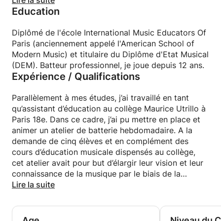
Lire la suite
Education
Je tiens à transmettre mon amour de la musique et
de cette merveilleux instrument.
Diplômé de l'école International Music Educators Of
Paris (anciennement appelé l'American School of
Modern Music) et titulaire du Diplôme d'Etat Musical
(DEM). Batteur professionnel, je joue depuis 12 ans.
Expérience / Qualifications
Parallèlement à mes études, j’ai travaillé en tant
qu’assistant d’éducation au collège Maurice Utrillo à
Paris 18e. Dans ce cadre, j’ai pu mettre en place et
animer un atelier de batterie hebdomadaire. A la
demande de cinq élèves et en complément des
cours d’éducation musicale dispensés au collège,
cet atelier avait pour but d’élargir leur vision et leur
connaissance de la musique par le biais de la
pratique d’un instrument et l'exécution d’exercices
Lire la suite
rythmiques.
Par ailleurs, j’ai déjà de l’expérience en tant que
professeur particulier auprès d’élèves âgés de 6 à 14
Age
Niveau du 