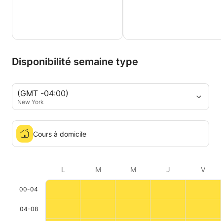
Disponibilité semaine type
(GMT -04:00)
New York
Cours à domicile
L
M
M
J
V
00-04
04-08