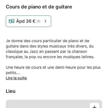
Cours de piano et de guitare
Àpd
36 €
/h
Je donne des cours particulier de piano et de
guitare dans des styles musicaux très divers, du
classique au Jazz en passant par la chanson
française, la pop ou encore les musiques latines.
Une heure de cours et une demi-heure pour les plus
petits.
Lire la suite
J'ai fait 10 de classique et plusieurs années dans les
écoles suivantes :
Lieu
C.I.M, Bill Evans Piano Academy, Sorbonne
(musicologie)