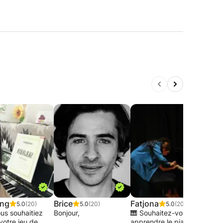
ong
Brice
Fatjona
Chr
5.0
(20)
5.0
(20)
5.0
(20)
us souhaitiez
Bonjour,
🎹 Souhaitez-vous
Dipl
votre jeu de
apprendre le piano ou
Scho