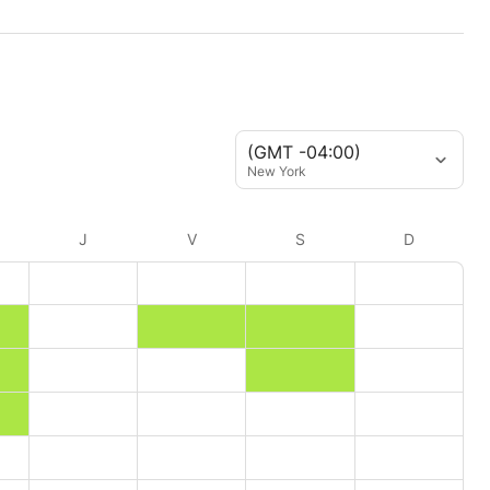
(GMT -04:00)
New York
J
V
S
D