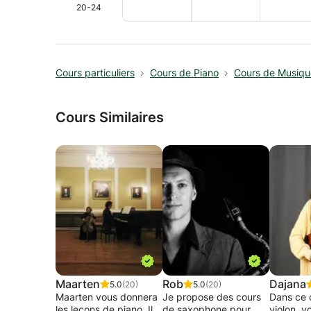
20-24
Cours particuliers
Cours de Piano
Cours de Musiqu
Cours Similaires
Maarten
Rob
Dajana
5.0
(20)
5.0
(20)
Maarten vous donnera
Je propose des cours
Dans ce 
les leçons de piano. Il
de saxophone pour
violon, v