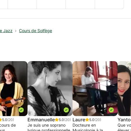
e Jazz
Cours de Solfège
Emmanuelle
Laure
Yant
5.0
(20)
5.0
(20)
5.0
(20)
cours de
Je suis une soprano
Docteure en
Que vo
ous
lyrique professionnelle
Musicologie à la
élever 