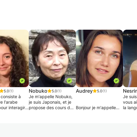
Nobuko
Audrey
Nesri
5.0
(1)
5.0
(1)
5.0
(1)
 consiste à
Je m'appelle Nobuko,
Je sui
e l'arabe
je suis Japonais, et je
vous a
pour interagir
propose des cours de
Bonjour je m'appelle
la lang
t avec les
français en ligne aux
Audrey ! (English
écrite 
. L'arabe
Japonais. J'ai vécu la
version bellow)
les de
n'est pas le
plupart de ma vie en
Je suis étudiante en
de vos
ialecte dont
France où j'ai travaillé
relations internationales
endez parler
en tant que traductrice
et en langues
Je sui