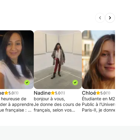
ne
Nadine
Chloé
Seb
5.0
(1)
5.0
(1)
5.0
(1)
s heureuse de
bonjour à vous,
Étudiante en M2 Droit
Voic
ider à apprendre
Je donne des cours de
Public à l'Université
votre
ue française : 📚
français, selon vos
Paris-II, je donne des
calib
ou 🎤🎧orale ou
besoins et vos
cours de droit et de
l'eff
ux. Cela dépend
attentes: lecture,
méthodologie pour des
et l'
 besoins.
grammaire,
étudiants niveau
mesu
compréhension,
licence.
prog
s les programmes
EXPRESSION ORALE
plus 