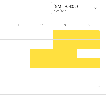
(GMT -04:00)
New York
J
V
S
D