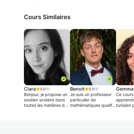
Cours Similaires
Clara
Benoit
Gemma
5.0
(1)
5.0
(1)
Bonjour, je propose un
Je suis un professeur
Ce cours
soutien scolaire dans
particulier de
apprendr
toutes les matières de
mathématiques qualifié
tunisien 
la primaire à la
et expérimenté.
facilemen
seconde, ainsi que des
Diplômé de l'Université
Tunisiens
cours d'anglais et
libre de Bruxelles en
tunisien 
d'espagnol.
2011, j'ai débuté ma
premier d
carrière en dispensant
vous ent