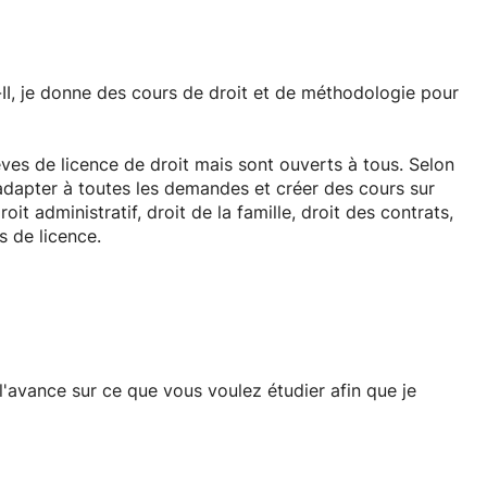
s-II, je donne des cours de droit et de méthodologie pour
ves de licence de droit mais sont ouverts à tous. Selon
'adapter à toutes les demandes et créer des cours sur
it administratif, droit de la famille, droit des contrats,
s de licence.
ts de droit qui seraient restés obscurs et de venir mieux
de l'aide pour réaliser des TD. Je peux également
i m'aurait été envoyé à l'avance. Ayant effectué une
peux également apporter mon aide sur des devoirs à
 matières dispensées en anglais.
l'avance sur ce que vous voulez étudier afin que je
lon les besoins.