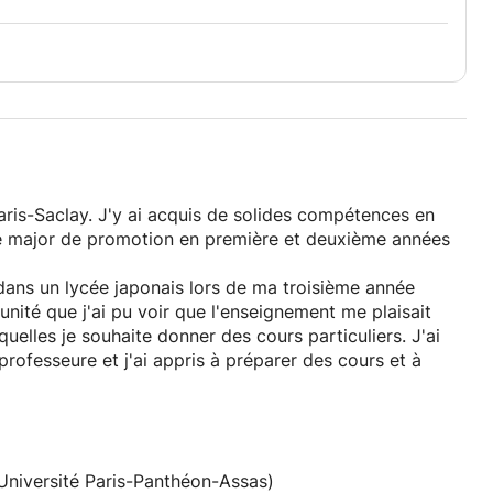
Paris-Saclay. J'y ai acquis de solides compétences en
re major de promotion en première et deuxième années
e dans un lycée japonais lors de ma troisième année
unité que j'ai pu voir que l'enseignement me plaisait
quelles je souhaite donner des cours particuliers. J'ai
rofesseure et j'ai appris à préparer des cours et à
'Université Paris II Panthéon-Assas et j'espère pouvoir à
tats et à reprendre confiance en licence de droit.
Université Paris-Panthéon-Assas)