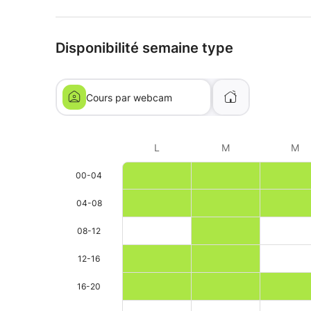
Disponibilité semaine type
Cours par webcam
L
M
M
00-04
04-08
08-12
12-16
16-20