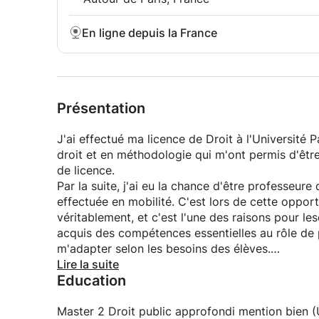
En ligne depuis la France
Présentation
J'ai effectué ma licence de Droit à l'Université 
droit et en méthodologie qui m'ont permis d'êt
de licence.
Par la suite, j'ai eu la chance d'être professeur
effectuée en mobilité. C'est lors de cette opport
véritablement, et c'est l'une des raisons pour les
acquis des compétences essentielles au rôle de p
m'adapter selon les besoins des élèves.
Aujourd'hui, je suis en Master de Droit public à l
Lire la suite
Education
mon tour aider des élèves à améliorer leurs résul
Master 2 Droit public approfondi mention bien (