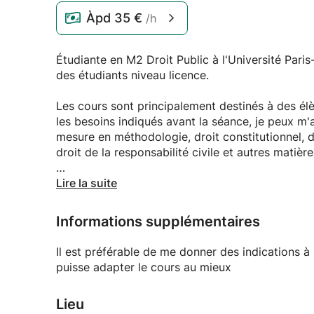
Àpd
35 €
/h
Étudiante en M2 Droit Public à l'Université Pari
des étudiants niveau licence.
Les cours sont principalement destinés à des élè
les besoins indiqués avant la séance, je peux m
mesure en méthodologie, droit constitutionnel, dro
droit de la responsabilité civile et autres matière
L'objectif est de vous aider à maîtriser des poin
Lire la suite
expliquer le cours. A cet effet je propose aussi 
préparer une correction détaillée d'un devoir qu
Informations supplémentaires
partie de mes études de droit à l'étranger, je 
rendre en anglais et plus généralement dans des
Il est préférable de me donner des indications à 
puisse adapter le cours au mieux
Les cours peuvent se faire seuls ou en groupe se
Lieu