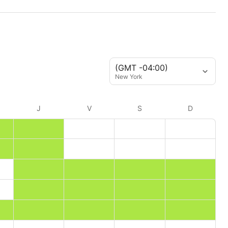
(GMT -04:00)
New York
J
V
S
D