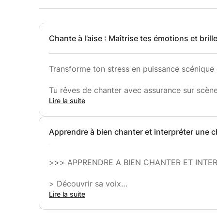
Chante à l’aise : Maîtrise tes émotions et bri
Transforme ton stress en puissance scénique
Tu rêves de chanter avec assurance sur scèn
musiciens, sans laisser le stress te paralyse
Lire la suite
nécessaires pour :
- Gérer efficacement tes émotions et transfor
Apprendre à bien chanter et interpréter une 
- Gagner en confiance pour captiver ton audito
- Développer une présence scénique authentiqu
Avantages et bénéfices :
>>> APPRENDRE A BIEN CHANTER ET INT
✅ Réduction du stress et du trac grâce à des 
ancrage).
> Découvrir sa voix
✅ Amélioration de ta posture et de ta commu
> Apprendre à bien chanter
Lire la suite
avec ton public.
> Interpréter une chanson
✅ Un coaching personnalisé pour travailler ta 
> Apprendre à chanter avec émotions.