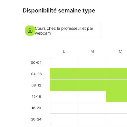
Disponibilité semaine type
Cours chez le professeur et par
webcam
L
M
M
00-04
04-08
08-12
12-16
16-20
20-24