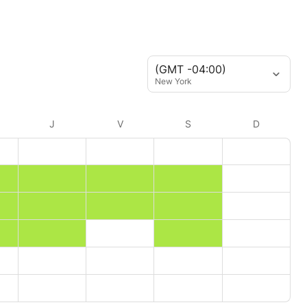
(GMT -04:00)
New York
J
V
S
D