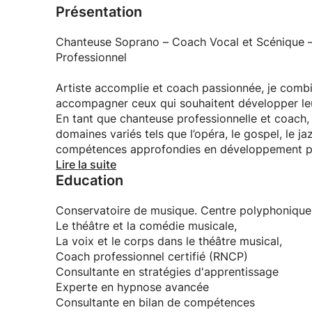
Présentation
Chanteuse Soprano – Coach Vocal et Scénique –
Professionnel
Artiste accomplie et coach passionnée, je combi
accompagner ceux qui souhaitent développer leur
En tant que chanteuse professionnelle et coach,
domaines variés tels que l’opéra, le gospel, le jaz
compétences approfondies en développement pe
Lire la suite
Education
UN PARCOURS AU CROISEMENT DE L’ART ET D
=> Formations multiples : Conservatoire de musique et de chant, théâtre, comédie musicale, chanson
réaliste.
Conservatoire de musique. Centre polyphonique
=> Approche holistique : Une alliance entre les t
Le théâtre et la comédie musicale,
développement personnel pour des résultats pro
La voix et le corps dans le théâtre musical,
=> Expertise en coaching : Certifiée en stratégi
Coach professionnel certifié (RNCP)
aide à transformer vos aspirations en réalisation
Consultante en stratégies d'apprentissage
Experte en hypnose avancée
UNE APPROCHE UNIQUE ET TRANSFORMATIVE
Consultante en bilan de compétences