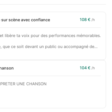
108 €
lle sur scène avec confiance
/h
 et libère ta voix pour des performances mémorables.
e, que ce soit devant un public ou accompagné de
r ? Cet accompagnement unique t’apporte les outils
mer ton trac en énergie positive.
104 €
chanson
/h
ire et incarner pleinement ton interprétation.
e qui reflète ta personnalité artistique.
ERPRETER UNE CHANSON
techniques éprouvées (respiration, visualisation,
nication non-verbale pour une meilleure connexion
voix, ton expression scénique et ton interprétation.