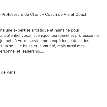
 Professeure de Chant – Coach de Vie et Coach
ne une expertise artistique et humaine pour
 potentiel vocal, scénique, personnel et professionnel.
 je mets à votre service mon expérience dans des
z, la soul, le blues et la variété, mais aussi mes
rsonnel et leadership.
E L’HUMAIN
 de Paris
echniques artistiques et les outils de coaching en
fonds et durables.
es de développement personnel et professionnel, je vous
s concrètes.