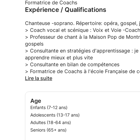
Mon accompagnement ne s’arrête pas à la techni
Formatrice de Coachs
Expérience / Qualifications
humaine et stratégique pour vous aider à :
=> Développer votre confiance en vous : En travai
Chanteuse -soprano. Répertoire: op
vous aide à briller, que ce soit sur scène, en réu
> Coach vocal et scénique : Voix et Voie -Coach
=> Gérer efficacement le stress : Des outils pra
> Professeur de chant à la Maison Pop de Montreui
personnalisés pour apprivoiser vos émotions.
gospels
=> Optimiser votre image et votre présence : Ap
> Consultante en stratégies d'apprentissage : je
chanteur, conférencier ou leader.
apprendre mieux et plus vite
=> Fixer et atteindre vos objectifs professionnel
> Consultante en bilan de compétences
carrière ou un projet artistique, je vous accompa
> Formatrice de Coachs à l'école Française de
> Praticienne en hypnose
Lire la suite
POUR TOUS CEUX QUI ASPIRENT A REVELER L
Que vous soyez un artiste souhaitant maîtriser 
développer votre leadership ou une personne dés
Age
propose des accompagnements sur-mesure :
Enfants (7-12 ans)
Adolescents (13-17 ans)
=> Préparation de castings, auditions ou concert
Adultes (18-64 ans)
=> Renforcement de l’image de soi pour réussir 
Seniors (65+ ans)
professionnels.