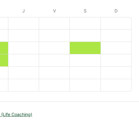
J
V
S
D
 (Life Coaching)