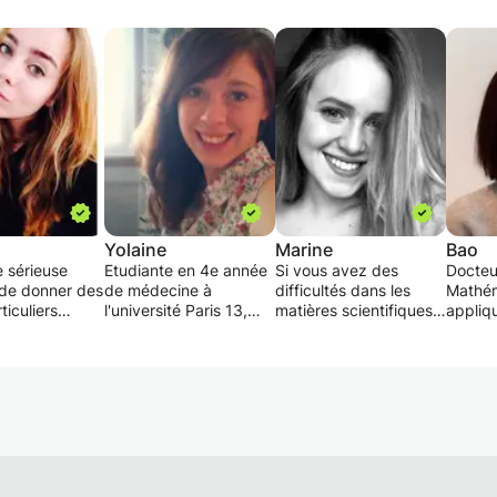
Yolaine
Marine
Bao
 sérieuse
Etudiante en 4e année
Si vous avez des
Docteu
de donner des
de médecine à
difficultés dans les
Mathé
ticuliers
l'université Paris 13,
matières scientifiques
appliq
les grandes
titulaire d'un bac S
notamment en
propos
 L'objectif est
spécialité
mathématiques,
Maths 
ttre à votre
Mathématique obtenu
physique et SVT ou
tous l
 s'améliorer
en 2011 avec mention
que vous souhaiter
trois a
ppréhender
TB, je propose des
simplement vous
en sout
colaire qui
cours de soutien
exercer avant un
j'adap
 toute
scolaire jusqu'en
examen, vous pouvez
suivant
 et de
seconde en
me contacter. Je suis
chaque
 de
mathématique,
étudiante en 1ère
récupé