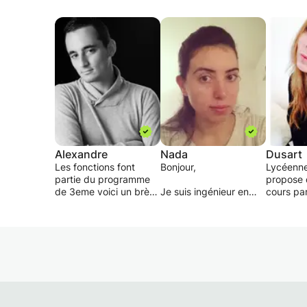
Alexandre
Nada
Dusart
Les fonctions font
Bonjour,
Lycéenne
partie du programme
propose 
de 3eme voici un brève
Je suis ingénieur en
cours par
cours qui sera
(statistiques et analyse
pendant 
développé lors des
des données ) après un
vacances.
cours particulier.
parcours en école
de perme
Une fonction est une
préparatoire ( prépa :
enfant de
formule comportant
Maths physique ) et
afin d'a
une seule lettre
grande école d’in Je
l'année s
généralement x.
propose des cours
arrive en
Deux fonctions
particulier en :
sérénité,
différentes vont être
rattraper